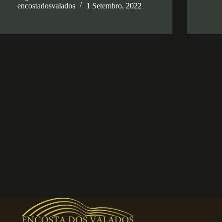
encostadosvalados
1 Setembro, 2022