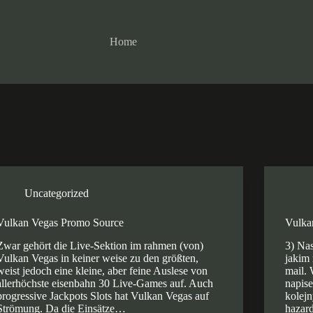
Home
Uncategorized
Vulkan Vegas Promo Source
Vulka
Zwar gehört die Live-Sektion im rahmen (von)
3) Na
Vulkan Vegas in keiner weise zu den größten,
jakim 
weist jedoch eine kleine, aber feine Auslese von
mail. 
allerhöchste eisenbahn 30 Live-Games auf. Auch
napis
progressive Jackpots Slots hat Vulkan Vegas auf
kolejn
Strömung. Da die Einsätze…
hazar