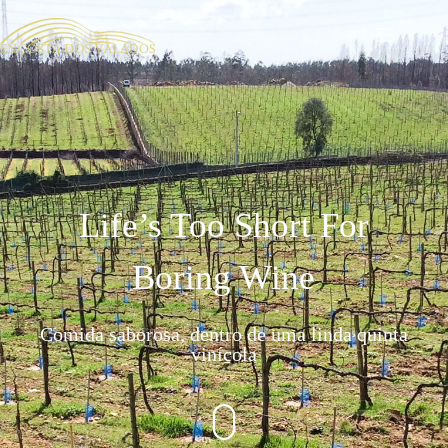
Life’s Too Short For
Boring Wine
Comida saborosa, dentro de uma linda quinta
vinícola