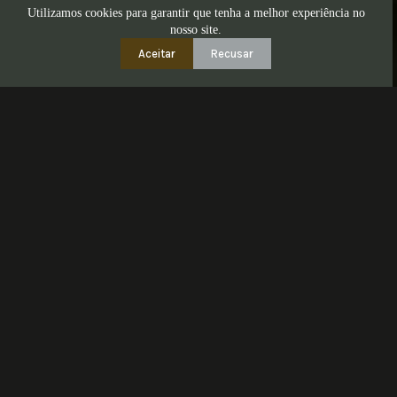
Utilizamos cookies para garantir que tenha a melhor experiência no
nosso site.
Aceitar
Recusar
One Thousand Flavors In One Place
Choose your favorite category mauris orci dignissim nisl, id
gravida nunc enim quis nibh. Maecenas convallis eros a ante
dignissim.
Book a Table
Hot Drink