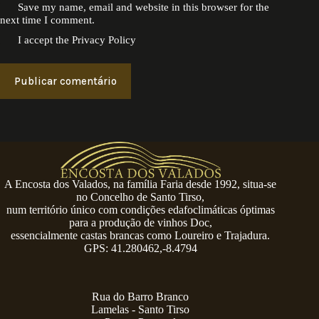
Save my name, email and website in this browser for the
next time I comment.
I accept the
Privacy Policy
Publicar comentário
A Encosta dos Valados, na família Faria desde 1992, situa-se
no Concelho de Santo Tirso,
num território único com condições edafoclimáticas óptimas
para a produção de vinhos Doc,
essencialmente castas brancas como Loureiro e Trajadura.
GPS: 41.280462,-8.4794
Rua do Barro Branco
Lamelas - Santo Tirso