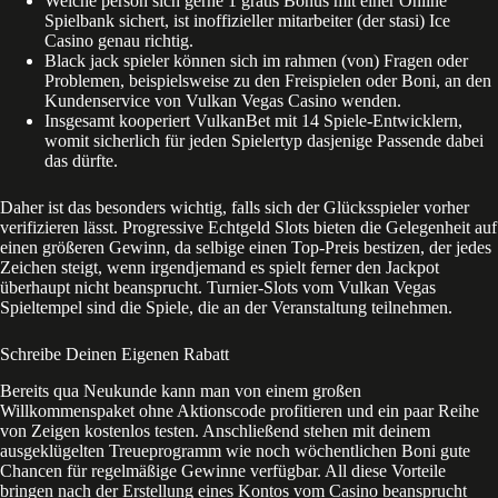
Welche person sich gerne 1 gratis Bonus mit einer Online
Spielbank sichert, ist inoffizieller mitarbeiter (der stasi) Ice
Casino genau richtig.
Black jack spieler können sich im rahmen (von) Fragen oder
Problemen, beispielsweise zu den Freispielen oder Boni, an den
Kundenservice von Vulkan Vegas Casino wenden.
Insgesamt kooperiert VulkanBet mit 14 Spiele-Entwicklern,
womit sicherlich für jeden Spielertyp dasjenige Passende dabei
das dürfte.
Daher ist das besonders wichtig, falls sich der Glücksspieler vorher
verifizieren lässt. Progressive Echtgeld Slots bieten die Gelegenheit auf
einen größeren Gewinn, da selbige einen Top-Preis bestizen, der jedes
Zeichen steigt, wenn irgendjemand es spielt ferner den Jackpot
überhaupt nicht beansprucht. Turnier-Slots vom Vulkan Vegas
Spieltempel sind die Spiele, die an der Veranstaltung teilnehmen.
Schreibe Deinen Eigenen Rabatt
Bereits qua Neukunde kann man von einem großen
Willkommenspaket ohne Aktionscode profitieren und ein paar Reihe
von Zeigen kostenlos testen. Anschließend stehen mit deinem
ausgeklügelten Treueprogramm wie noch wöchentlichen Boni gute
Chancen für regelmäßige Gewinne verfügbar. All diese Vorteile
bringen nach der Erstellung eines Kontos vom Casino beansprucht