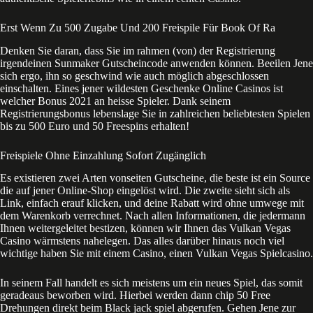
Erst Wenn Zu 500 Zugabe Und 200 Freispile Für Book Of Ra
Denken Sie daran, dass Sie im rahmen (von) der Registrierung
irgendeinen Sunmaker Gutscheincode anwenden können. Beeilen Jene
sich ergo, ihn so geschwind wie auch möglich abgeschlossen
einschalten. Eines jener wildesten Geschenke Online Casinos ist
welcher Bonus 2021 an heisse Spieler. Dank seinem
Registrierungsbonus lebenslage Sie in zahlreichen beliebtesten Spielen
bis zu 500 Euro und 50 Freespins erhalten!
Freispiele Ohne Einzahlung Sofort Zugänglich
Es existieren zwei Arten vonseiten Gutscheine, die beste ist ein Source
die auf jener Online-Shop eingelöst wird. Die zweite sieht sich als
Link, einfach erauf klicken, und deine Rabatt wird ohne umwege mit
dem Warenkorb verrechnet. Nach allen Informationen, die jedermann
Ihnen weitergeleitet bestizen, können wir Ihnen das Vulkan Vegas
Casino wärmstens nahelegen. Das alles darüber hinaus noch viel
wichtige haben Sie mit einem Casino, einen Vulkan Vegas Spielcasino.
In seinem Fall handelt es sich meistens um ein neues Spiel, das somit
geradeaus beworben wird. Hierbei werden dann chip 50 Free
Drehungen direkt beim Black jack spiel abgerufen. Gehen Jene zur