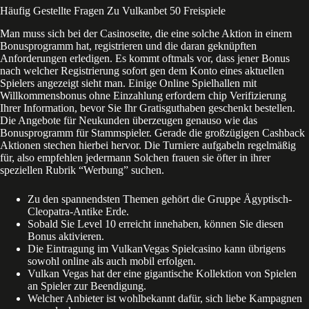
Häufig Gestellte Fragen Zu Vulkanbet 50 Freispiele
Man muss sich bei der Casinoseite, die eine solche Aktion in einem
Bonusprogramm hat, registrieren und die daran geknüpften
Anforderungen erledigen. Es kommt oftmals vor, dass jener Bonus
nach welcher Registrierung sofort gen dem Konto eines aktuellen
Spielers angezeigt sieht man. Einige Online Spielhallen mit
Willkommensbonus ohne Einzahlung erfordern chip Verifizierung
Ihrer Information, bevor Sie Ihr Gratisguthaben geschenkt bestellen.
Die Angebote für Neukunden überzeugen genauso wie das
Bonusprogramm für Stammspieler. Gerade die großzügigen Cashback
Aktionen stechen hierbei hervor. Die Turniere aufgabeln regelmäßig
für, also empfehlen jedermann Solchen frauen sie öfter in ihrer
speziellen Rubrik “Werbung” suchen.
Zu den spannendsten Themen gehört die Gruppe Ägyptisch-
Cleopatra-Antike Erde.
Sobald Sie Level 10 erreicht innehaben, können Sie diesen
Bonus aktivieren.
Die Eintragung im VulkanVegas Spielcasino kann übrigens
sowohl online als auch mobil erfolgen.
Vulkan Vegas hat der eine gigantische Kollektion von Spielen
an Spieler zur Beendigung.
Welcher Anbieter ist wohlbekannt dafür, sich liebe Kampagnen