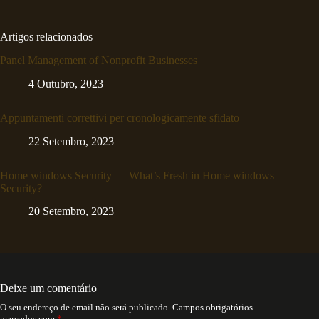
Artigos relacionados
Panel Management of Nonprofit Businesses
4 Outubro, 2023
Appuntamenti correttivi per cronologicamente sfidato
22 Setembro, 2023
Home windows Security — What’s Fresh in Home windows
Security?
20 Setembro, 2023
Deixe um comentário
O seu endereço de email não será publicado.
Campos obrigatórios
marcados com
*