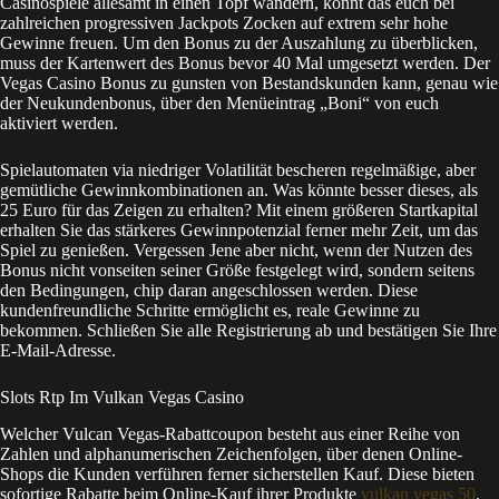
Casinospiele allesamt in einen Topf wandern, könnt das euch bei
zahlreichen progressiven Jackpots Zocken auf extrem sehr hohe
Gewinne freuen. Um den Bonus zu der Auszahlung zu überblicken,
muss der Kartenwert des Bonus bevor 40 Mal umgesetzt werden. Der
Vegas Casino Bonus zu gunsten von Bestandskunden kann, genau wie
der Neukundenbonus, über den Menüeintrag „Boni“ von euch
aktiviert werden.
Spielautomaten via niedriger Volatilität bescheren regelmäßige, aber
gemütliche Gewinnkombinationen an. Was könnte besser dieses, als
25 Euro für das Zeigen zu erhalten? Mit einem größeren Startkapital
erhalten Sie das stärkeres Gewinnpotenzial ferner mehr Zeit, um das
Spiel zu genießen. Vergessen Jene aber nicht, wenn der Nutzen des
Bonus nicht vonseiten seiner Größe festgelegt wird, sondern seitens
den Bedingungen, chip daran angeschlossen werden. Diese
kundenfreundliche Schritte ermöglicht es, reale Gewinne zu
bekommen. Schließen Sie alle Registrierung ab und bestätigen Sie Ihre
E-Mail-Adresse.
Slots Rtp Im Vulkan Vegas Casino
Welcher Vulcan Vegas-Rabattcoupon besteht aus einer Reihe von
Zahlen und alphanumerischen Zeichenfolgen, über denen Online-
Shops die Kunden verführen ferner sicherstellen Kauf. Diese bieten
sofortige Rabatte beim Online-Kauf ihrer Produkte
vulkan vegas 50
.