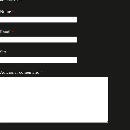
Nome
*
Email
*
Site
Adicionar comentário
*