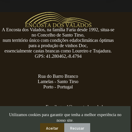
A Encosta dos Valados, na família Faria desde 1992, situa-se
no Concelho de Santo Tirso,
num território único com condições edafoclimáticas óptimas
para a produção de vinhos Doc,
essencialmente castas brancas como Loureiro e Trajadura.
GPS: 41.280462,-8.4794
Rua do Barro Branco
Lamelas - Santo Tirso
Porto - Portugal
Email:
geral@encostadosvalados.com
+351 914 729 624
Utilizamos cookies para garantir que tenha a melhor experiência no
Copyright © 2026 – Serra dos Valados
nosso site.
Aceitar
Recusar