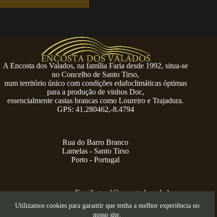
A Encosta dos Valados, na família Faria desde 1992, situa-se
no Concelho de Santo Tirso,
num território único com condições edafoclimáticas óptimas
para a produção de vinhos Doc,
essencialmente castas brancas como Loureiro e Trajadura.
GPS: 41.280462,-8.4794
Rua do Barro Branco
Lamelas - Santo Tirso
Porto - Portugal
Email:
geral@encostadosvalados.com
+351 914 729 624
Utilizamos cookies para garantir que tenha a melhor experiência no
Copyright © 2026 – Serra dos Valados
nosso site.