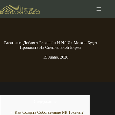
Pular
para
o
conteúdo
Вконтакте Добавит Блокчейн И Nft Их Можно Будет
Продавать На Специальной Бирже
15 Junho, 2020
Содержание
Как Создать Собственные Nft Токены?