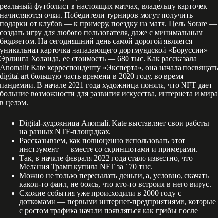
реальный футболист в настоящих матчах, владельцу карточек
начисляются очки. Победители турниров могут получить
подарки от клубов — к примеру, поездку на матч. Цель Sorare —
создать игру для любого пользователя, даже с минимальным
бюджетом. На сегодняшний день самой дорогой является
уникальная карточка нападающего дортмундской «Боруссии»
Эрлинга Холанда, ее стоимость — 680 тыс. Как рассказала
Anomalit Kate корреспонденту «Эксперта», она начала посвящать
digital art большую часть времени в 2020 году, во время
пандемии. В начале 2021 года художница поняла, что NFT дает
большие возможности для развития искусства, интернета и мира
в целом.
Digital-художница Anomalit Kate выставляет свои работы
на разных NTF-площадках.
Рассказываем, как полноценно использовать этот
инструмент — вместе со скриншотами и примерами.
Так, в начале февраля 2022 года стало известно, что
Мелания Трамп купила NFT за 170 тыс.
Можно не только пересылать деньги, а, условно, скачать
какой-то файл, не боясь, что кто-то встроил в него вирус.
Схожие события уже происходили в 2000 году с
доткомами — первыми интернет-предприятиями, которые
с ростом трафика начали появляться как грибы после