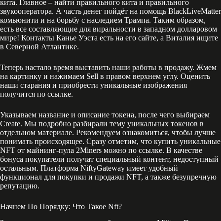
кита. Главное – найти правильного кита и правильного
звукооператора. А часть денег пойдёт на помощь BlackLiveMatter
комьюнити и на борьбу с наследием Трампа. Таким образом,
есть все составляющие для виральности в западном долларовом
мире! Контакты Канье Уэста есть на его сайте, а Виталия ищите
в Северной Атлантике.
Теперь настало время выставить наши работы в продажу. Жмем
на картинку и нажимаем Sell в правом верхнем углу. Оценить
наши старания и приобрести уникальные изображения
получится по ссылке.
Указываем название и описание токена, после чего выбираем
Create. Мы подробно разбирали тему уникальных токенов в
отдельном материале. Рекомендуем ознакомиться, чтобы лучше
понимать происходящее. Сразу отметим, что купить уникальные
NFT от майнинг-пула 2Miners можно по ссылке. В качестве
бонуса покупатели получат специальный контент, недоступный
остальным. Платформа NiftyGateway имеет удобный
функционал для покупки и продажи NFT, а также безупречную
репутацию.
Начнем По Порядку: Что Такое Nft?