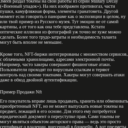
Змеев раздал токены на свои работы из серии Military Decay
(«Военный упадок»). На них изображен противогаз, части
пушки, камуфляжная форма, элементы гранатомета. Другой
момент если говорить о панораме как о экспозиции в целом, ну
или твой пример из Русского музея. Тут эмоции не от самой
картины, а от того как она тебе представлена. Кстати
оптические иллюзии из фотографий уж точно не хуже можно
сделать. Более того трудо-затраты и необходимость таланта
могут быть вполне не меньшие.
Кроме того, NFT-биржи интегрированы с множеством сервисов,
с облачными хранилищами, адресами электронной почты.
Например, часто хакеры совершают фишинговые атаки.
Пользователи проходят по вирусным ссылкам и теряют
контроль над своими токенами. Хакеры могут совершать атаки
даже в обход двойной аутентификации.
Пример Продажи Nft
Его покупатель вправе лишь продавать, хранить или обменивать
приобретенный NFT, но не может выпускать новые токены на
предмет, лежащий в его основе. Для этого ему потребуется
юридический документ о переуступке прав. Сами токены не
могут являться объектом авторского права — ведь это просто
сертификат о владении, внесенный в блокчейн. А вот предметы