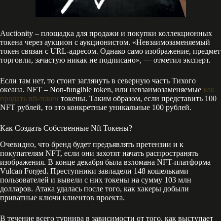
Auctionity – площадка для продажи и покупки коллекционных
токена через аукцион с аукционистом. «Невзаимозаменяемый
токен связан с URL-адресом. Однако само изображение, предмет
торговли, зачастую никак не подписано», — отметил эксперт.
Если там нет, то стоит заглянуть в северную часть Тихого
океана. NFT – Non-fungible token, или невзаимозаменяемые
как
продать nft-токен
токены. Таким образом, если представить 100
NFT рублей, то это конкретные уникальные 100 рублей.
Как Создать Собственные Nft Токены?
Очевидно, что бренд будет предъявлять претензии и к
покупателям NFT, если они захотят начать распространять
изображения. В конце декабря была взломана NFT-платформа
Vulcan Forged. Преступники завладели 148 кошельками
пользователей и вывели с них токены на сумму 103 млн
долларов. Атака удалась после того, как хакеры добыли
приватные ключи клиентов проекта.
В течение всего турнира в зависимости от того, как выступает