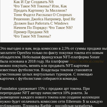
Как И Где Создавать Nft
Что Такое Nft Токены? Или, Как
Продать Картинку За Миллион?
Тони Фаделл Рассказал О Спорных
Решениях Джобса Например, Ipod Не
Должен Был Работать С Windows
Начнем По Порядку: Что Такое Nft?
Пример Продажи Nft
Что Такое Nft Токены?
Это выгодно и вам, ведь комиссию в 2,5% от суммы продажи вы
заплатите OpenSea только по факту покупки токена его новым
обладателем. Небольшая французская NFT-платформа Sorare
была основана в 2018 году. На платформе
https://xcritical.com/ru/
можно покупать, менять или продавать NFT-карточки
известных футболистов. Владельцы токенов становятся
участниками целых виртуальных турниров. С помощью
карточек с футболистами собираются команды.
Foundation удерживает 15% с продажи арт токена. При
перепродаже NFT автору начисляется 10% роялти. За
размещение каждого нового токена или создание коллекции
нужно будет оплачивать комиссию сети Ethereum- $ за каждую
публикацию. Площадка Rarible – российская разработка,