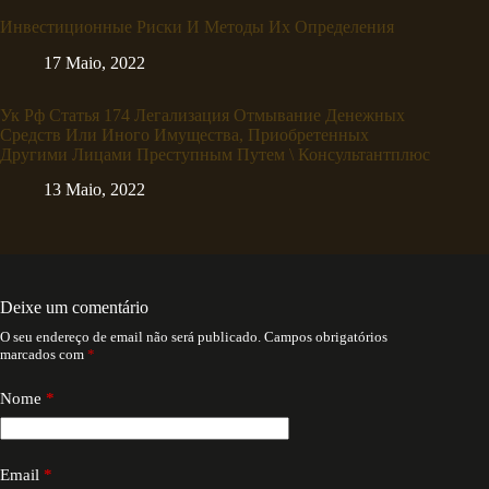
Инвестиционные Риски И Методы Их Определения
17 Maio, 2022
Ук Рф Статья 174 Легализация Отмывание Денежных
Средств Или Иного Имущества, Приобретенных
Другими Лицами Преступным Путем \ Консультантплюс
13 Maio, 2022
Deixe um comentário
O seu endereço de email não será publicado.
Campos obrigatórios
marcados com
*
Nome
*
Email
*