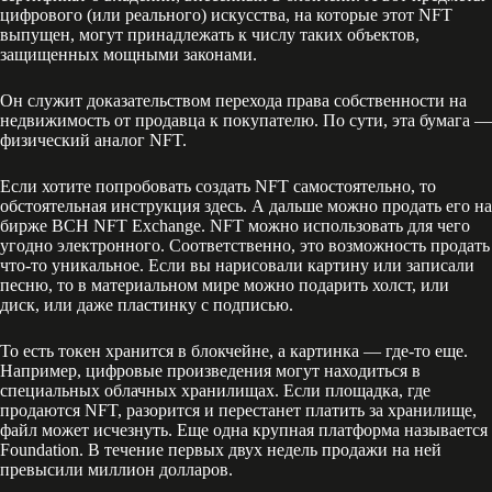
цифрового (или реального) искусства, на которые этот NFT
выпущен, могут принадлежать к числу таких объектов,
защищенных мощными законами.
Он служит доказательством перехода права собственности на
недвижимость от продавца к покупателю. По сути, эта бумага —
физический аналог NFT.
Если хотите попробовать создать NFT самостоятельно, то
обстоятельная инструкция здесь. А дальше можно продать его на
бирже BCH NFT Exchange. NFT можно использовать для чего
угодно электронного. Соответственно, это возможность продать
что-то уникальное. Если вы нарисовали картину или записали
песню, то в материальном мире можно подарить холст, или
диск, или даже пластинку с подписью.
То есть токен хранится в блокчейне, а картинка — где-то еще.
Например, цифровые произведения могут находиться в
специальных облачных хранилищах. Если площадка, где
продаются NFT, разорится и перестанет платить за хранилище,
файл может исчезнуть. Еще одна крупная платформа называется
Foundation. В течение первых двух недель продажи на ней
превысили миллион долларов.