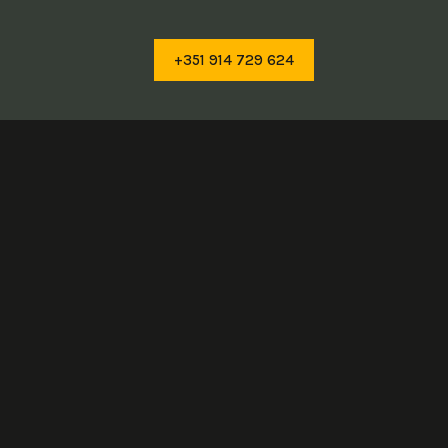
+351 914 729 624