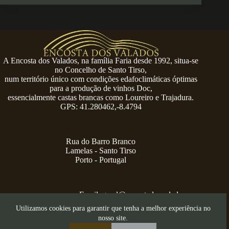
A Encosta dos Valados, na família Faria desde 1992, situa-se
no Concelho de Santo Tirso,
num território único com condições edafoclimáticas óptimas
para a produção de vinhos Doc,
essencialmente castas brancas como Loureiro e Trajadura.
GPS: 41.280462,-8.4794
Rua do Barro Branco
Lamelas - Santo Tirso
Porto - Portugal
Email:
geral@encostadosvalados.com
+351 914 729 624
Utilizamos cookies para garantir que tenha a melhor experiência no
Copyright © 2026 – Serra dos Valados
nosso site.