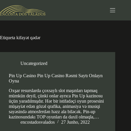
Pular
para
o
conteúdo
Etiqueta
kifayət qədər
Uncategorized
Pin Up Casino Pin Up Casino Rəsmi Saytı Onlayn
Oyna
Oxşar resurslarda çoxsaylı slot maşınları tapmaq
mümkün deyil, çünki onlar ayrıca Pin Up kazinosu
üçün yaradılmışdır. Hər bir istifadəçi oyun prosesini
müşayiət edən gözəl qrafika, animasiya və musiqi
sayəsində atmosferdən həzz ala biləcək. Pin-up
kazinosundakı TOP oyunları da daxil olmaqla,…
encostadosvalados
27 Junho, 2022