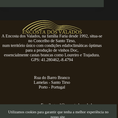
A Encosta dos Valados, na família Faria desde 1992, situa-se
no Concelho de Santo Tirso,
num território único com condições edafoclimáticas óptimas
para a produção de vinhos Doc,
essencialmente castas brancas como Loureiro e Trajadura.
GPS: 41.280462,-8.4794
Rua do Barro Branco
Lamelas - Santo Tirso
Porto - Portugal
Email:
geral@encostadosvalados.com
+351 914 729 624
Utilizamos cookies para garantir que tenha a melhor experiência no
Copyright © 2026 – Serra dos Valados
nosso site.