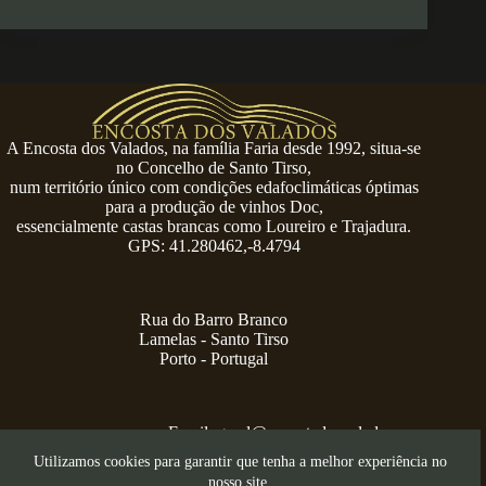
A Encosta dos Valados, na família Faria desde 1992, situa-se
no Concelho de Santo Tirso,
num território único com condições edafoclimáticas óptimas
para a produção de vinhos Doc,
essencialmente castas brancas como Loureiro e Trajadura.
GPS: 41.280462,-8.4794
Rua do Barro Branco
Lamelas - Santo Tirso
Porto - Portugal
Email:
geral@encostadosvalados.com
+351 914 729 624
Utilizamos cookies para garantir que tenha a melhor experiência no
Copyright © 2026 – Serra dos Valados
nosso site.