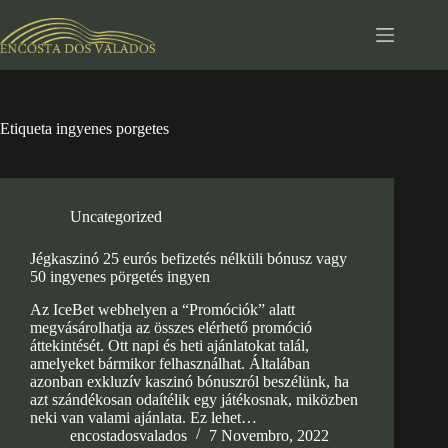
Pular
para
o
conteúdo
Etiqueta
ingyenes porgetes
Uncategorized
Jégkaszinó 25 eurós befizetés nélküli bónusz vagy
50 ingyenes pörgetés ingyen
Az IceBet webhelyen a “Promóciók” alatt
megvásárolhatja az összes elérhető promóció
áttekintését. Ott napi és heti ajánlatokat talál,
amelyeket bármikor felhasználhat. Általában
azonban exkluzív kaszinó bónuszról beszélünk, ha
azt szándékosan odaítélik egy játékosnak, miközben
neki van valami ajánlata. Ez lehet…
encostadosvalados
7 Novembro, 2022