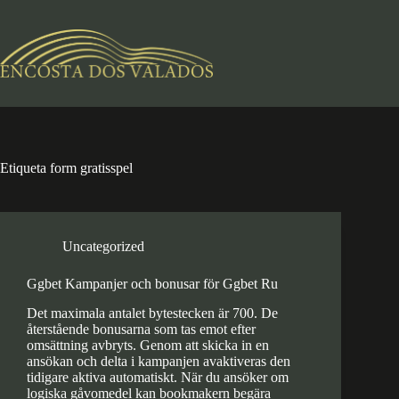
Pular
para
o
conteúdo
Etiqueta
form gratisspel
Uncategorized
Ggbet Kampanjer och bonusar för Ggbet Ru
Det maximala antalet bytestecken är 700. De
återstående bonusarna som tas emot efter
omsättning avbryts. Genom att skicka in en
ansökan och delta i kampanjen avaktiveras den
tidigare aktiva automatiskt. När du ansöker om
logiska gåvomedel kan bookmakern begära