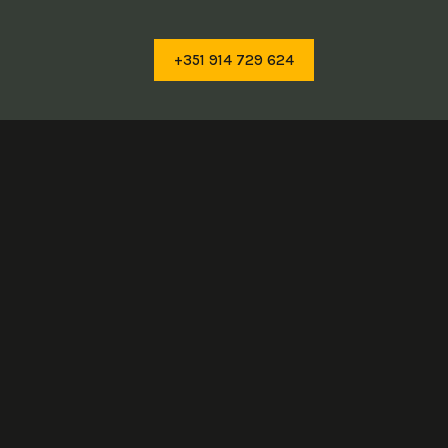
+351 914 729 624