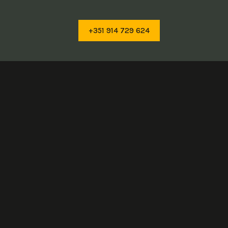
+351 914 729 624