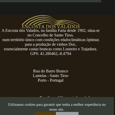
A Encosta dos Valados, na família Faria desde 1992, situa-se
no Concelho de Santo Tirso,
num território único com condições edafoclimáticas óptimas
para a produção de vinhos Doc,
essencialmente castas brancas como Loureiro e Trajadura.
GPS: 41.280462,-8.4794
Rua do Barro Branco
Lamelas - Santo Tirso
Porto - Portugal
Email:
geral@encostadosvalados.com
+351 914 729 624
Utilizamos cookies para garantir que tenha a melhor experiência no
Copyright © 2026 – Serra dos Valados
nosso site.