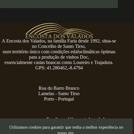
A Encosta dos Valados, na família Faria desde 1992, situa-se
no Concelho de Santo Tirso,
num território único com condições edafoclimáticas óptimas
para a produção de vinhos Doc,
essencialmente castas brancas como Loureiro e Trajadura.
GPS: 41.280462,-8.4794
Rua do Barro Branco
Lamelas - Santo Tirso
Porto - Portugal
Email:
geral@encostadosvalados.com
+351 914 729 624
Utilizamos cookies para garantir que tenha a melhor experiência no
Copyright © 2026 – Serra dos Valados
nosso site.