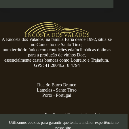
A Encosta dos Valados, na família Faria desde 1992, situa-se
no Concelho de Santo Tirso,
num território único com condições edafoclimáticas óptimas
para a produção de vinhos Doc,
essencialmente castas brancas como Loureiro e Trajadura.
GPS: 41.280462,-8.4794
Rua do Barro Branco
Lamelas - Santo Tirso
Porto - Portugal
Email:
geral@encostadosvalados.com
+351 914 729 624
Utilizamos cookies para garantir que tenha a melhor experiência no
Copyright © 2026 – Serra dos Valados
nosso site.