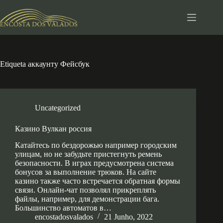
Pular
para
o
conteúdo
Etiqueta
аккаунту Фейсбук
Uncategorized
Казино Вулкан россия
Катайтесь по бездорожью например городским
улицам, но не забудьте пристегнуть ремень
безопасности. В играх предусмотрена система
бонусов за выполнение трюков. На сайте
казино также часто встречается обратная формы
связи. Онлайн-чат позволял прикреплять
файлы, например, для демонстрации бага.
Большинство автоматов в…
encostadosvalados
21 Junho, 2022