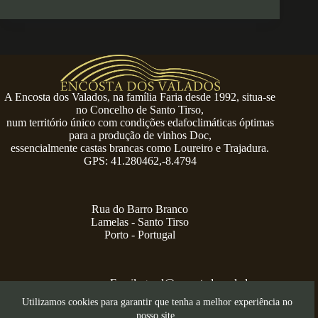
A Encosta dos Valados, na família Faria desde 1992, situa-se
no Concelho de Santo Tirso,
num território único com condições edafoclimáticas óptimas
para a produção de vinhos Doc,
essencialmente castas brancas como Loureiro e Trajadura.
GPS: 41.280462,-8.4794
Rua do Barro Branco
Lamelas - Santo Tirso
Porto - Portugal
Email:
geral@encostadosvalados.com
+351 914 729 624
Utilizamos cookies para garantir que tenha a melhor experiência no
Copyright © 2026 – Serra dos Valados
nosso site.