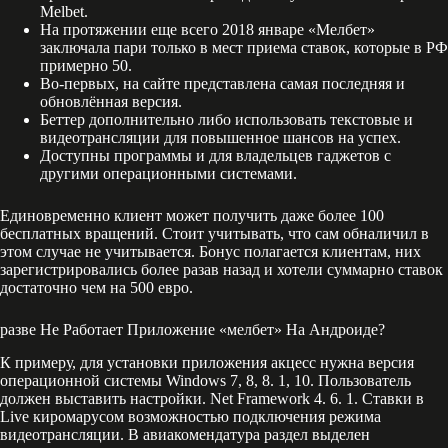
Melbet.
На протяжении еще всего 2018 январе «Мелбет»
заключала пари только в мест приема ставок, которые в РФ
примерно 50.
Во-первых, на сайте представлена самая последняя и
обновлённая версия.
Беттер дополнительно либо использовать текстовые и
видеотрансляции для повышенное шансов на успех.
Доступны программы и для владельцев гаджетов с
другими операционными системами.
Единовременно клиент может получить даже более 100
бесплатных вращений. Стоит учитывать, что сам обналичил в
этом случае не учитывается. Бонус полагается клиентам, них
зарегистрировались более разав назад и хотели суммарно ставок
достаточно чем на 500 евро.
разве Не Работает Приложение «мелбет» На Андроиде?
К примеру, для установки приложения акцесс нужна версия
операционной системы Windows 7, 8, 8. 1, 10. Пользователь
должен выставить настройки. Net Framework 4. 6. 1. Ставки в
Live киромарусом возможностью подключения режима
видеотрансляции. В авиакомендатура раздел выделен