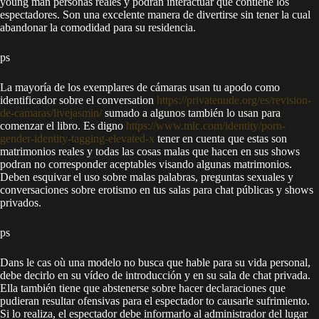
young man personas reales y podran interactuar que contiene los
espectadores. Son una excelente manera de divertirse sin tener la cual
abandonar la comodidad para su residencia.
ps
La mayoría de los exemplares de cámaras usan tu apodo como
identificador sobre el conversation
https://privatenude.org/es/revision-
de-camaras/livejasmin/
sumado a algunos también lo usan para
comenzar el libro. Es digno
https://www.mic.com/identity/porn-
gender-identity-tagging-elevated-x
tener en cuenta que estas son
matrimonios reales y todas las cosas malas que hacen en sus shows
podran no corresponder aceptables visando algunas matrimonios.
Deben esquivar el uso sobre malas palabras, preguntas sexuales y
conversaciones sobre erotismo en tus salas para chat públicas y shows
privados.
ps
Dans le cas où una modelo no busca que hable para su vida personal,
debe decirlo en su vídeo de introducción y en su sala de chat privada.
Ella también tiene que abstenerse sobre hacer declaraciones que
pudieran resultar ofensivas para el espectador to causarle sufrimiento.
Si lo realiza, el espectador debe informarlo al administrador del lugar