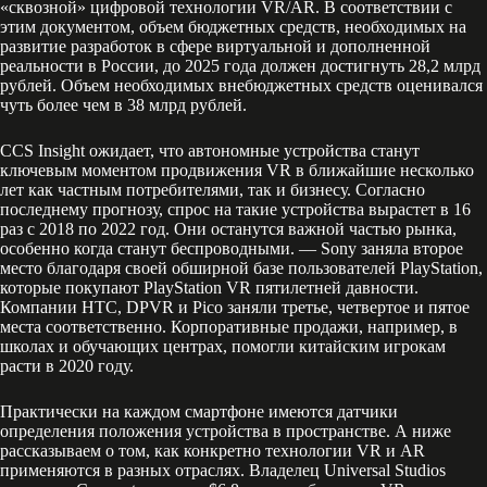
«сквозной» цифровой технологии VR/AR. В соответствии с
этим документом, объем бюджетных средств, необходимых на
развитие разработок в сфере виртуальной и дополненной
реальности в России, до 2025 года должен достигнуть 28,2 млрд
рублей. Объем необходимых внебюджетных средств оценивался
чуть более чем в 38 млрд рублей.
CCS Insight ожидает, что автономные устройства станут
ключевым моментом продвижения VR в ближайшие несколько
лет как частным потребителями, так и бизнесу. Согласно
последнему прогнозу, спрос на такие устройства вырастет в 16
раз с 2018 по 2022 год. Они останутся важной частью рынка,
особенно когда станут беспроводными. — Sony заняла второе
место благодаря своей обширной базе пользователей PlayStation,
которые покупают PlayStation VR пятилетней давности.
Компании HTC, DPVR и Pico заняли третье, четвертое и пятое
места соответственно. Корпоративные продажи, например, в
школах и обучающих центрах, помогли китайским игрокам
расти в 2020 году.
Практически на каждом смартфоне имеются датчики
определения положения устройства в пространстве. А ниже
рассказываем о том, как конкретно технологии VR и AR
применяются в разных отраслях. Владелец Universal Studios