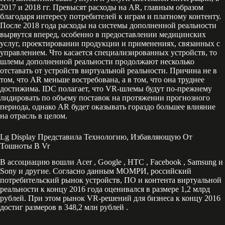
2017 и 2018 гг. Превысят расходы на AR, главным образом
благодаря интересу потребителей к играм и платному контенту.
После 2018 года расходы на системы дополненной реальности
вырвутся вперед, особенно в предоставлении медицинских
услуг, проектировании продукции и применениях, связанных с
управлением. Что касается специализированных устройств, то
шлемы дополненной реальности продолжают несколько
отставать от устройств виртуальной реальности. Причина не в
том, что AR меньше востребована, а в том, что она труднее
достижима. IDC полагает, что VR-шлемы будут по-прежнему
лидировать по объему поставок на протяжении прогнозного
периода, однако AR будет оказывать гораздо большее влияние
на отрасль в целом.
Lg Display Представила Технологию, Избавляющую От
Тошноты В Vr
В ассоциацию вошли Acer , Google , HTC , Facebook , Samsung и
Sony и другие. Согласно данным МОМРИ, российский
потребительский рынок устройств, ПО и контента виртуальной
реальности к концу 2016 года оценивался в размере 1,2 млрд
рублей. При этом рынок VR-решений для бизнеса к концу 2016
достиг размеров в 348,2 млн рублей .