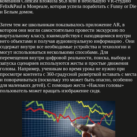
компания Comcast вложила $6,8 млн в небольшую VR-студию
Felix&Paul в Монреале, которая успела поработать с Funny or Die
и Белым домом.
Затем тем же школьникам показывалось приложение AR, в
котором они могли самостоятельно провести экскурсию по
виртуальному классу, взаимодействуя с находящимися внутри
него объектами и получая аудиовизуальную информацию . Они
содержат внутри все необходимые устройства и технологии и
могут использоваться несколькими способами. Для
перемещения внутри цифровой реальности, поиска, выбора и
запуска сценариев используются жесты и простые движения
головы. Например, ученикам во время урока не нужно при
просмотре контента с 360-градусной развёрткой вставать с места
и поворачиваться (поскольку это может быть опасно, особенно
для маленьких детей). С помощью жеста «Наклон головы»
пользователь может вращать изображение сидя.