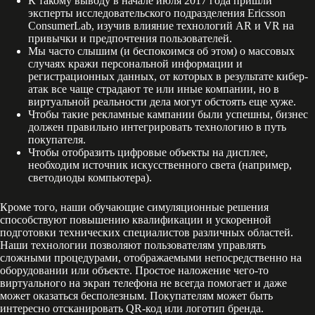
К такому выводу в начале июля 2017 года пришли
эксперты исследовательского подразделения Ericsson
ConsumerLab, изучив влияние технологий AR и VR на
привычки и предпочтения пользователей.
Мы часто слышим (и беспокоимся об этом) о массовых
случаях кражи персональной информации и
регистрационных данных, от которых в результате кибер-
атак все чаще страдают те или иные компании, но в
виртуальной реальности дела могут обстоять еще хуже.
Чтобы такие рекламные кампании были успешны, бизнес
должен правильно интегрировать технологию в путь
покупателя.
Чтобы отобразить цифровые объекты на дисплее,
необходим источник искусственного света (например,
светодиоды компьютера).
Кроме того, наши обучающие симуляционные решения
способствуют повышению квалификации и ускоренной
подготовки технических специалистов различных областей.
Наши технологии позволяют пользователям управлять
сложными процедурами, отображаемыми непосредственно на
оборудовании или объекте. Простое наложение чего-то
виртуального на экран телефона не всегда помогает и даже
может оказаться бесполезным. Покупателям может быть
интересно отсканировать QR-код или логотип бренда.