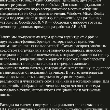
настолько, что когда один совершает действие, другой сразу
видит результат во всём его объёме. Для такого виртуального
конструкторского бюро географическое местонахождение
специалистов не будет иметь значения. Windows Mixed Reality —
среда поддерживает разработку приложений для различных
устройств. Google AR & VR — оболочки с набором готовых
демонстрационных примеров разработки AR и VR.
Также мы по-прежнему ждем дебюта гарнитур от Apple и
других смартфонных брендов, которые могут привлечь
внимание конечных пользователей. Самым распространённым
средством погружения в виртуальную реальность, являются
специализированные шлемы/очки, которые одеваются на голову
человека. Прикрепленные к корпусу гироскоп и акселерометр
отслеживают повороты головы и передают данные в
вычислительную систему, которая изменяет картинку на дисплее
в зависимости от показаний датчиков. В итоге, пользователь
имеет возможность «оглядеться» внутри виртуальной
реальности и чувствовать себя в ней, как в настоящем мире. Для
того, чтобы изображение имело высокую четкость и всегда
попадало в фокус, используются специальные пластиковые
линзы.
Расходы на системы виртуальной реальности, включая очки,
ПО, консалтинговые услуги и услуги системной интеграции, в