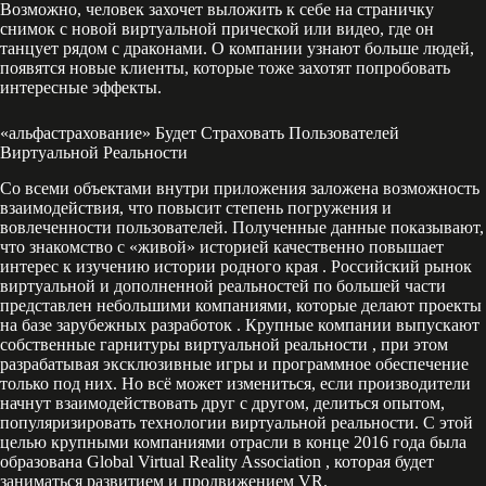
Возможно, человек захочет выложить к себе на страничку
снимок с новой виртуальной прической или видео, где он
танцует рядом с драконами. О компании узнают больше людей,
появятся новые клиенты, которые тоже захотят попробовать
интересные эффекты.
«альфастрахование» Будет Страховать Пользователей
Виртуальной Реальности
Со всеми объектами внутри приложения заложена возможность
взаимодействия, что повысит степень погружения и
вовлеченности пользователей. Полученные данные показывают,
что знакомство с «живой» историей качественно повышает
интерес к изучению истории родного края . Российский рынок
виртуальной и дополненной реальностей по большей части
представлен небольшими компаниями, которые делают проекты
на базе зарубежных разработок . Крупные компании выпускают
собственные гарнитуры виртуальной реальности , при этом
разрабатывая эксклюзивные игры и программное обеспечение
только под них. Но всё может измениться, если производители
начнут взаимодействовать друг с другом, делиться опытом,
популяризировать технологии виртуальной реальности. С этой
целью крупными компаниями отрасли в конце 2016 года была
образована Global Virtual Reality Association , которая будет
заниматься развитием и продвижением VR.