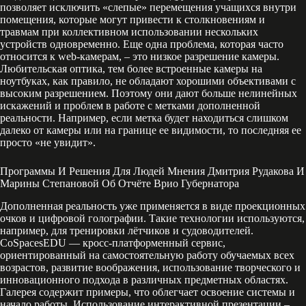
позволяет исключить «слепые» перемещения учащихся внутри
помещения, которые могут привести к столкновениям и
травмам при коллективном использовании нескольких
устройств одновременно. Еще одна проблема, которая часто
относится к web-камерам, – это низкое разрешение камеры.
Любительская оптика, тем более встроенные камеры на
ноутбуках, как правило, не обладают хорошими объективами с
высоким разрешением. Поэтому они дают больше нелинейных
искажений и проблем в работе с метками дополненной
реальности. Например, если метка будет находиться слишком
далеко от камеры или на границе ее видимости, то последняя ее
просто «не увидит».
Программы И Решения Для Людей Мнения Дмитрия Рудакова И
Марины Степановой Об Отчёте Врио Губернатора
Дополненная реальность уже применяется в виде проекционных
очков и цифровой голографии. Такие технологии используются,
например, для тренировки лётчиков и судоводителей.
CoSpacesEDU — кросс-платформенный сервис,
ориентированный на самостоятельную работу обучаемых всех
возрастов, развитие воображения, использование творческого и
инновационного подхода в различных предметных областях.
Галерея содержит примеры, что облегчает освоение системы и
начало работы. Использование интерактивной презентации –