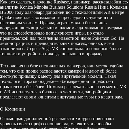
Как это сделать, в колонке Rusbase, например, рассказалабизнес-
аналитик Konica Minolta Business Solutions Russia Нина Колыхан.
В 2000 году благодаря дополнению с технологиями AR в игре
Quake появилась возможность преследовать чудовищ по
настоящим улицам. Правда, играть можно было лишь
вооружившись виртуальным шлемом с датчиками и камерами,
что не способствовало популярности игры, но стало
предпосылкой для появления известной ныне Pokemon Go. На
демонстрациях и предварительных показах, однако, всё и
закончилось. Игры с Sega VR сопровождали головные боли и
тошнота и устройство никогда не вышло в продажу.
Технология на базе специальных маркеров, или меток, удобна
тем, что они проще распознаются камерой и дают ей более
жесткую привязку к месту для виртуальной модели. Такая
технология гораздо надежнее «безмаркерной» и работает
практически без сбоев. Помимо развлекательного сегмента, VR
и AR используется в бизнесе; в частности, застройщики
предлагают своим клиентам виртуальные туры по квартирам.
О Компании
С помощью дополненной реальности хирурги повышают
уровень своего профессионализма, меняются и способы
лечения, диагностика болезней. К тому же, благодаря