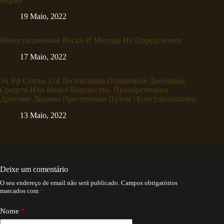
Биржи
19 Maio, 2022
Инвестиционные Риски И Методы Их Определения
17 Maio, 2022
Ук Рф Статья 174 Легализация Отмывание Денежных
Средств Или Иного Имущества, Приобретенных
Другими Лицами Преступным Путем \ Консультантплюс
13 Maio, 2022
Deixe um comentário
O seu endereço de email não será publicado.
Campos obrigatórios
marcados com
*
Nome
*