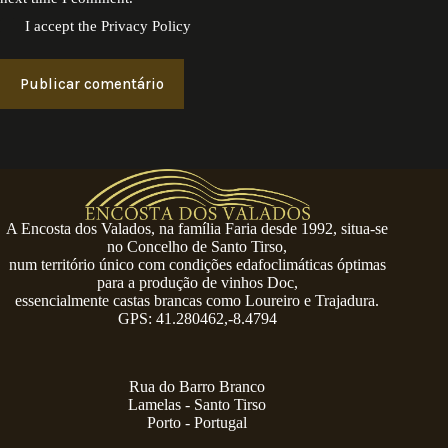
I accept the
Privacy Policy
Publicar comentário
A Encosta dos Valados, na família Faria desde 1992, situa-se
no Concelho de Santo Tirso,
num território único com condições edafoclimáticas óptimas
para a produção de vinhos Doc,
essencialmente castas brancas como Loureiro e Trajadura.
GPS: 41.280462,-8.4794
Rua do Barro Branco
Lamelas - Santo Tirso
Porto - Portugal