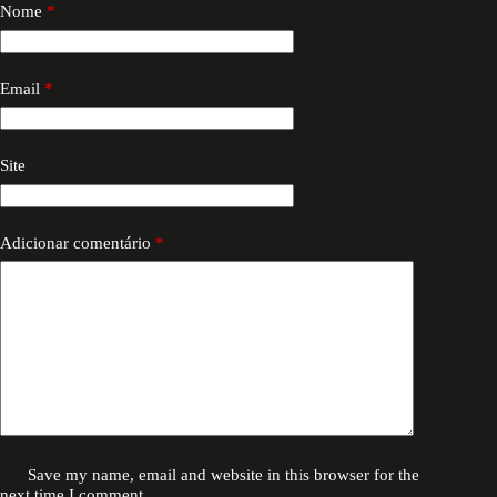
Nome
*
Email
*
Site
Adicionar comentário
*
Save my name, email and website in this browser for the
next time I comment.