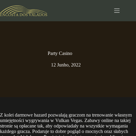
Pular
para
o
conteúdo
Party Casino
12 Junho, 2022
Z kolei darmowe hazard pozwalają graczom na trenowanie własnym
umiejętności wygrywania w Vulkan Vegas. Zabawy online na takiej
stronie są opłacane tak, aby odpowiadały na wszystkie wymagania
każdego gracza. Podaruje to dobre pogląd o mocnych oraz słabych