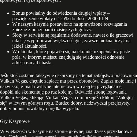
sportowych i cybersportowych.
Bonus powitalny do odwiedzenia drugiej wpłaty –
powiększenie wpłaty o 125% do ilości 2000 PLN.
W naszym kasynie postawiono na sprawdzone rozwiązania
zbieżne z potrzebami dzisiejszych graczy.
Sloty w serwisie są regularnie dodawane, nawet o ile graczowi
uda się wypróbować większość gier, zawsze można liczyć na
jakieś aktualności.
W okienku, które pojawiło się na ekranie, uzupełniamy puste
pola, w którym miejscu znajdują się wiadomości odnośnie
adresu e-mail i hasła.
Jeśli ktoś zostanie fałszywie oskarżony na temat zabójstwo pracownika
Vulkan Vegas, chętnie zapłacę mu przez obrońców. Zapisz moje imię i
nazwisko, e-mail i witrynę internetową w całej tej przeglądarce,
dopóki nie skomentuję po raz kolejny. Odwiedź stronę logowania
Vulkan Vegas, klikając Vulkan Vegas. com przejdź i kliknij “Zaloguj
się” w lewym górnym rogu. Bardzo dobry, nadzwyczaj przejrzysty,
dobry bonus powitalny i prędka wypłata.
Gry Kasynowe
W większości w kasynie na stronie głównej znajdziesz przykładowe
gry. Cashback – zwrot części straconych środków to następna