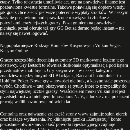
etapy. Tylko rejestracja umożliwiająca grę na prawdziwe finanse jest
pozbawiona kwestie formalne. Takowe pojawiają się dopiero wtedy,
jak gracz chce zlecić pierwsze polecenie wypłaty środków. W naszym
kasynie postawiono pod sprawdzone rozwiązania zbieżne z
potrzebami teraźniejszych graczy. Poza graniem na prawdziwe
pieniążki portal oferuje też gry GG Bet za darmo będąc instant – nie
należy się nawet logować.
Najpopularniejsze Rodzaje Bonusów Kasynowych Vulkan Vegas
Kasyno Online
Gracze szczególnie doceniają automaty 3D markowane logiem tego
dostawcy. Gry Betsoft to również doskonała optymalizacja pod kątem
przedmiotów mobilnych. Gry kasynowe – w naszej kategorii
znajdziesz między innymi 3D Blackjack, Baccarat i naturalnie Texas
Hold’em Poker. Nowe gry – nowości nie brak, a kasyno stale poszerza
wybór. Chodliwe – tutaj okazywane są tytuły, które to przypadłby do
stylu największej liczbie graczy. Właścicielem marki Vulkan Bet jest
przedsiębiorstwo Intelligent Innovations N. V., a ludzie z nią połączeni
pracują w filii hazardowej od wielu lat.
Centralną oraz najważniejszą część strony www zajmuje salon gierek
oraz bieżące wydarzenia. Po kliknięciu guziku „Zarejestruj” konto
pozostanie otworzone. Całość powodu rejestracyjnego zajmuje
dosłownie 60 sekund. Wszystko przebiega przyzwoicie, choć partii