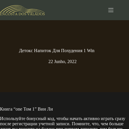
Pular
para
o
conteúdo
Детокс Напиток Для Похудения 1 Win
22 Junho, 2022
Книга “one Том 1” Вин Ли
Используйте бонусный код, чтобы начать активно играть сразу
после регистрации учетной записи. Помните, что, чем больше
денег вы вносите на баланс при первом депозите, тем больше