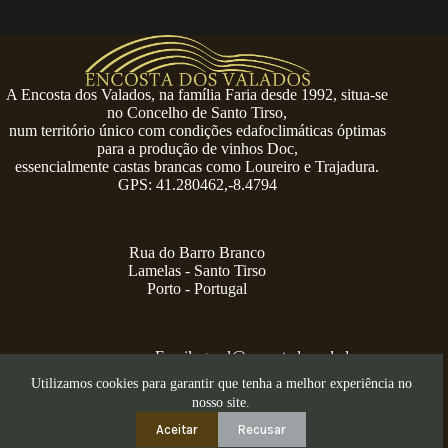
A Encosta dos Valados, na família Faria desde 1992, situa-se
no Concelho de Santo Tirso,
num território único com condições edafoclimáticas óptimas
para a produção de vinhos Doc,
essencialmente castas brancas como Loureiro e Trajadura.
GPS: 41.280462,-8.4794
Rua do Barro Branco
Lamelas - Santo Tirso
Porto - Portugal
Email:
geral@encostadosvalados.com
+351 914 729 624
Utilizamos cookies para garantir que tenha a melhor experiência no
Copyright © 2026 – Serra dos Valados
nosso site.
Aceitar
Recusar