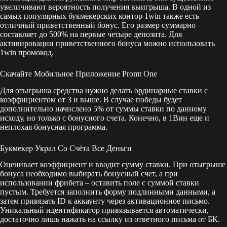
увеличивают вероятность получения выигрыша. В одной из
самых популярных букмекерских контор 1win также есть
отличный приветственный бонус. Его размер суммарно
составляет до 500% на первые четыре депозита. Для
активировации приветственного бонуса можно использовать
1win промокод.
Скачайте Мобильное Приложение Promt One
Для отыгрыша средства нужно делать ординарные ставки с
коэффициентом от 3 и выше. В случае победы будет
дополнительно начислено 5% от суммы ставки по данному
исходу, но только с бонусного счета. Конечно, в 1Вин еще и
неплохая бонусная программа.
Букмекер Украл Со Счёта Все Деньги
Оценивает коэффициент и вводит сумму ставки. При отыгрыше
бонуса необходимо выбирать бонусный счет, а при
использовании фрибета – оставить поле с суммой ставки
пустым. Требуется заполнить форму подлинными данными, а
затем привязать ID к аккаунту через активационное письмо.
Уникальный идентификатор привязывается автоматически,
достаточно лишь нажать на ссылку из ответного письма от БК.