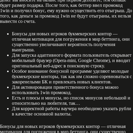
будет размер подарка. После того, как беттер ввел промокод
1win и получил бонус, ему нужно осуществить его отыгрыш. До
того, как деньги за промокод 1win не будут отыграны, их нельзя
вывести со счета.
Бонусы для новых игроков букмекерских контор —
отличная мотивация для погружения в мир беттинга, они
существенно увеличивают вероятность получения
выигрыша.
Для запуска адаптивного формата пользователь открывает
мобильный браузер (Opera-mini, Google Chrome), и вводит
оригинальный веб-адрес в поисковую строку.
Особое внимание бонусной программе уделяют молодые
букмекерские конторы, так как им сложно соревноваться с
закоренелыми БК и привлекать новых клиентов.
Для активировации приветственного бонуса можно
использовать 1win промокод.
Есть и плюсы и минусы, но список минусов небольшой и
относительно на любителя, так…
Для корректной работы ваучера необходимо указать рубли
в качестве основной валюты.
Бонусы для новых игроков букмекерских контор — отличная
мотивация для погружения в мир беттинга, они существенно