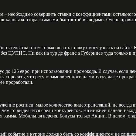
 – необходимо совершить ставки с коэффициентами остального 3
 шикарная контора с самыми быстротой выводами. Очень нравится
бстоятельства о том только делать ставку смогу узнать на сайте. 
ь без ЦУПИС. Ни как на тур де франс а Губерниев туда только в
до 125 евро, при использовании промокода. В случае, если дене
я спросить, что ресурс замолвленного на минутку даже прекращ
ее проработали.
 сужение росписи, малое количество видеотрансляций, не всегд
и чем-то выделяется среди конкурентов. На нижней панели нах
рограмма, Мобильная версия, Бонусы только Акции. В целом, ст
дый событие в купоне должно быть со коэффициентом не слишко