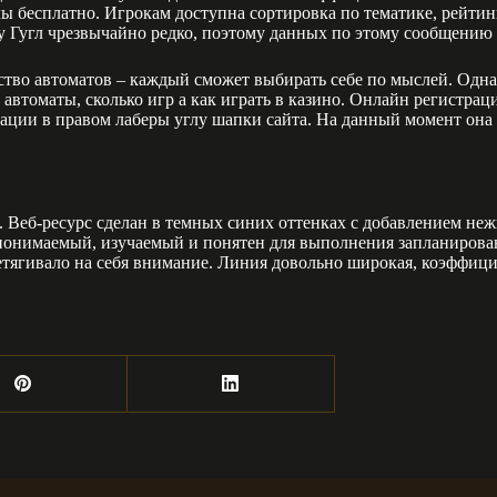
ы бесплатно. Игрокам доступна сортировка по тематике, рейтин
у Гугл чрезвычайно редко, поэтому данных по этому сообщению 
ство автоматов – каждый сможет выбирать себе по мыслей. Одна
 автоматы, сколько игр а как играть в казино. Онлайн регистр
рации в правом лаберы углу шапки сайта. На данный момент она 
 Веб-ресурс сделан в темных синих оттенках с добавлением нежн
 понимаемый, изучаемый и понятен для выполнения запланирова
ретягивало на себя внимание. Линия довольно широкая, коэффиц