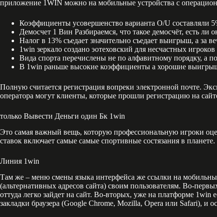
приложение 1WIN можно на мобильные устройства с операцион
Коэффициенты усовершенство варианта O/U составляли 5% (
Демосчет 1 Вин Разбираемся, что такое демосчёт, есть ли он
Налог в 13% съедает значительно съедает выигрыш, а за ве
1win зеркало создано эотеховский для несчастных игроков
Вида спорта перечислены не по алфавитному порядку, а п
В 1win раньше высокие коэффициенты а хорошие выигры
Полную считается регистрация вопреки электронной почте. Экс
оператора могут клиенты, которые прошли регистрацию на сайт
только Вывести Деньги один Бк 1win
Это самая важный вещь, которую профессиональную игроки оцен
ставок включает самые самые спортивные состязания в планете.
Линия 1win
Там же – меню смены языка интерфейса же ссылки на мобильные 
(альтернативных адресов сайта) своим пользователям. Во-первых
оттуда легко зайдет на сайт. Во-вторых, уже на платформе 1win
закладки браузера (Google Chrome, Mozilla, Opera или Safari), и о