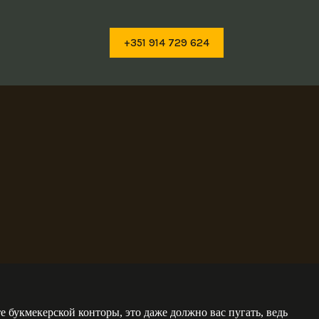
+351 914 729 624
 букмекерской конторы, это даже должно вас пугать, ведь