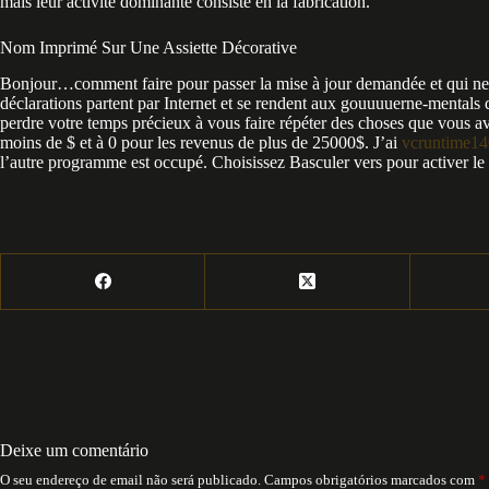
mais leur activité dominante consiste en la fabrication.
Nom Imprimé Sur Une Assiette Décorative
Bonjour…comment faire pour passer la mise à jour demandée et qui ne se
déclarations partent par Internet et se rendent aux gouuuuerne-mentals d
perdre votre temps précieux à vous faire répéter des choses que vous avie
moins de $ et à 0 pour les revenus de plus de 25000$. J’ai
vcruntime14
l’autre programme est occupé. Choisissez Basculer vers pour activer l
Deixe um comentário
O seu endereço de email não será publicado.
Campos obrigatórios marcados com
*