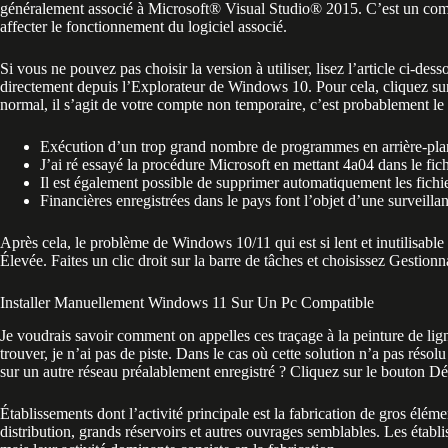
généralement associé à Microsoft® Visual Studio® 2015. C’est un compo
affecter le fonctionnement du logiciel associé.
Si vous ne pouvez pas choisir la version à utiliser, lisez l’article ci-d
directement depuis l’Explorateur de Windows 10. Pour cela, cliquez sur
normal, il s’agit de votre compte non temporaire, c’est probablement le 
Exécution d’un trop grand nombre de programmes en arrière-pla
J’ai ré essayé la procédure Microsoft en mettant 4a04 dans le fich
Il est également possible de supprimer automatiquement les fichie
Financières enregistrées dans le pays font l’objet d’une surveilla
Après cela, le problème de Windows 10/11 qui est si lent et inutilisable s
Élevée. Faites un clic droit sur la barre de tâches et choisissez Gestionn
Installer Manuellement Windows 11 Sur Un Pc Compatible
Je voudrais savoir comment on appelles ces traçage à la peinture de lig
trouver, je n’ai pas de piste. Dans le cas où cette solution n’a pas réso
sur un autre réseau préalablement enregistré ? Cliquez sur le bouton D
Établissements dont l’activité principale est la fabrication de gros élé
distribution, grands réservoirs et autres ouvrages semblables. Les établ