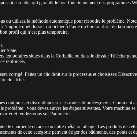
sant essentiel qui garantit le bon fonctionnement des programmes Wind
essous ou utilisez la méthode automatique pour résoudre le problème. Note
 n’importe quel dossier ou fichier à l’aide du bouton droit de la souri
bon profil qui n’est plus temporaire.
n.
ier State.
rs temporaires situés dans la Corbeille ou dans le dossier Téléchargeme
nce renforcée.
era corrigé. Faites un clic droit sur le processus et choisissez Désactive
aire de tâches.
nes continues et discontinues sur les routes bitumées;merci. Comment app
lu le problème , vous devez suivre les étapes suivantes. Votre machine se
émarrer et rendez-vous sur Paramètres.
ments de charpente en acier ou autre métal ou alliage. Les produits de ce
issements de cette catégorie peuvent ériger des bâtiments, des ponts et d