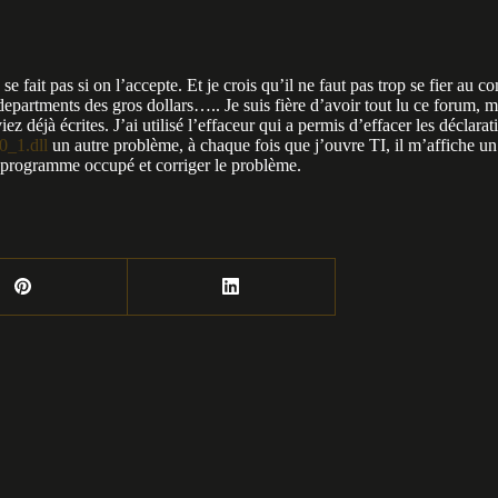
 fait pas si on l’accepte. Et je crois qu’il ne faut pas trop se fier a
epartments des gros dollars….. Je suis fière d’avoir tout lu ce forum, m
z déjà écrites. J’ai utilisé l’effaceur qui a permis d’effacer les déclara
0_1.dll
un autre problème, à chaque fois que j’ouvre TI, il m’affiche u
e programme occupé et corriger le problème.