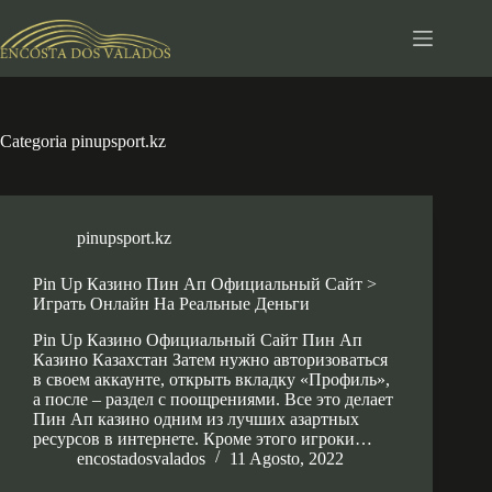
Pular
para
o
conteúdo
Categoria
pinupsport.kz
pinupsport.kz
Pin Up Казино Пин Ап Официальный Сайт >
Играть Онлайн На Реальные Деньги
Pin Up Казино Официальный Сайт Пин Ап
Казино Казахстан Затем нужно авторизоваться
в своем аккаунте, открыть вкладку «Профиль»,
а после – раздел с поощрениями. Все это делает
Пин Ап казино одним из лучших азартных
ресурсов в интернете. Кроме этого игроки…
encostadosvalados
11 Agosto, 2022