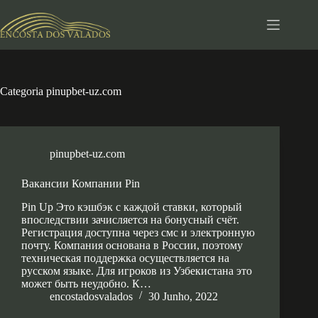
Pular
para
o
conteúdo
Categoria
pinupbet-uz.com
pinupbet-uz.com
Вакансии Компании Pin
Pin Up Это кэшбэк с каждой ставки, который
впоследствии зачисляется на бонусный счёт.
Регистрация доступна через смс и электронную
почту. Компания основана в России, поэтому
техническая поддержка осуществляется на
русском языке. Для игроков из Узбекистана это
может быть неудобно. К…
encostadosvalados
30 Junho, 2022