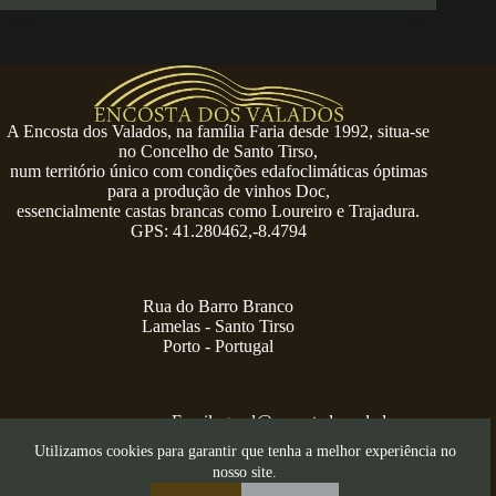
A Encosta dos Valados, na família Faria desde 1992, situa-se
no Concelho de Santo Tirso,
num território único com condições edafoclimáticas óptimas
para a produção de vinhos Doc,
essencialmente castas brancas como Loureiro e Trajadura.
GPS: 41.280462,-8.4794
Rua do Barro Branco
Lamelas - Santo Tirso
Porto - Portugal
Email:
geral@encostadosvalados.com
+351 914 729 624
Utilizamos cookies para garantir que tenha a melhor experiência no
Copyright © 2026 – Serra dos Valados
nosso site.