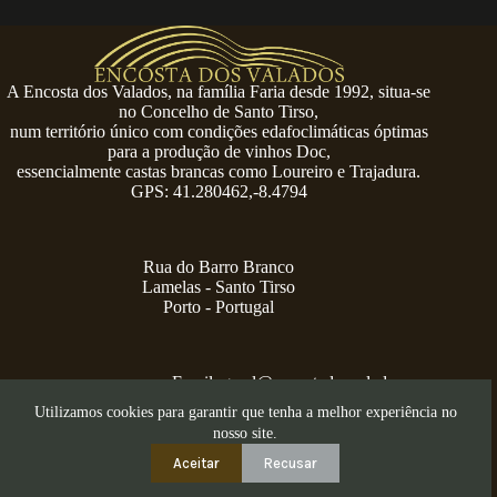
A Encosta dos Valados, na família Faria desde 1992, situa-se
no Concelho de Santo Tirso,
num território único com condições edafoclimáticas óptimas
para a produção de vinhos Doc,
essencialmente castas brancas como Loureiro e Trajadura.
GPS: 41.280462,-8.4794
Rua do Barro Branco
Lamelas - Santo Tirso
Porto - Portugal
Email:
geral@encostadosvalados.com
+351 914 729 624
Utilizamos cookies para garantir que tenha a melhor experiência no
Copyright © 2026 – Serra dos Valados
nosso site.
Aceitar
Recusar