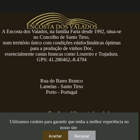
A Encosta dos Valados, na família Faria desde 1992, situa-se
no Concelho de Santo Tirso,
num território único com condições edafoclimáticas óptimas
para a produção de vinhos Doc,
essencialmente castas brancas como Loureiro e Trajadura.
GPS: 41.280462,-8.4794
Rua do Barro Branco
Lamelas - Santo Tirso
Porto - Portugal
Email:
geral@encostadosvalados.com
+351 914 729 624
Utilizamos cookies para garantir que tenha a melhor experiência no
Copyright © 2026 – Serra dos Valados
nosso site.
Aceitar
Recusar