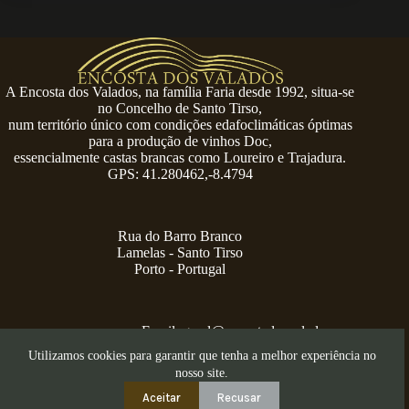
A Encosta dos Valados, na família Faria desde 1992, situa-se
no Concelho de Santo Tirso,
num território único com condições edafoclimáticas óptimas
para a produção de vinhos Doc,
essencialmente castas brancas como Loureiro e Trajadura.
GPS: 41.280462,-8.4794
Rua do Barro Branco
Lamelas - Santo Tirso
Porto - Portugal
Email:
geral@encostadosvalados.com
+351 914 729 624
Utilizamos cookies para garantir que tenha a melhor experiência no
Copyright © 2026 – Serra dos Valados
nosso site.
Aceitar
Recusar