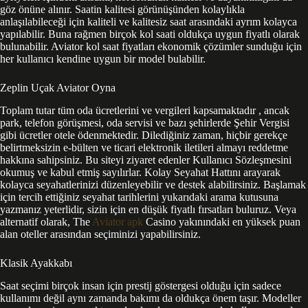
göz önüne alınır. Saatin kalitesi görünüşünden kolaylıkla
anlaşılabileceği için kaliteli ve kalitesiz saat arasındaki ayrım kolayca
yapılabilir. Buna rağmen birçok kol saati oldukça uygun fiyatlı olarak
bulunabilir. Aviator kol saat fiyatları ekonomik çözümler sunduğu için
her kullanıcı kendine uygun bir model bulabilir.
Zeplin Uçak Aviator Oyna
Toplam tutar tüm oda ücretlerini ve vergileri kapsamaktadır , ancak
park, telefon görüşmesi, oda servisi ve bazı şehirlerde Şehir Vergisi
gibi ücretler otele ödenmektedir. Dilediğiniz zaman, hiçbir gerekçe
belirtmeksizin e-bülten ve ticari elektronik iletileri almayı reddetme
hakkına sahipsiniz. Bu siteyi ziyaret edenler Kullanıcı Sözleşmesini
okumuş ve kabul etmiş sayılırlar. Kolay Seyahat Hattını arayarak
kolayca seyahatlerinizi düzenleyebilir ve destek alabilirsiniz. Başlamak
için tercih ettiğiniz seyahat tarihlerini yukarıdaki arama kutusuna
yazmanız yeterlidir, sizin için en düşük fiyatlı fırsatları buluruz. Veya
alternatif olarak, The
Aviator apk
Casino yakınındaki en yüksek puan
alan oteller arasından seçiminizi yapabilirsiniz.
Klasik Ayakkabı
Saat seçimi birçok insan için prestij göstergesi olduğu için sadece
kullanımı değil aynı zamanda bakımı da oldukça önem taşır. Modeller