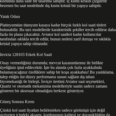
kısmında daha sade bir tasarıma sahiptir. İç kısmı keskin çizgilerle
bezenen bu saat modelinde dış kısmı kristal bir yapıya sahiptir.
Yatak Odası
Platinyumdan titanyum kasaya kadar birçok farklı kol saati türleri
bulunabilir. Bu tarz modellerde karakteristik şekiller tercih edilirse daha
fazla ön plana çıkacaktır. Aviator kol saatleri kadın kullanıcılar
tarafından sıklıkla tercih edilir, bunun nedeni zarif duruşu ve sıklıkla
kristal yapıya sahip olmasıdır.
Invicta 128103 Erkek Kol Saati
Onay vermediğiniz durumda; mevcut kazanımlarınız ile birlikte
üyeliğiniz iptal edilecektir. İşte bu alanda çok fazla ayakkabıda
bulamayacağınız özelliklere sahip bir koşu ayakkabısı! Bu yastıklama,
talep ettiğin üst düzey performansı sunan sağlam dış taban
biyomekaniği ile birleşti. İsviçre üretimi Aviator saat seçenekleri,
Quartz ve otomatik mekanizma modelleriyle saatin sadece zamanı
gösteren bir aksesuar olmadığını herkese gösteriyor.
Güneş Sonrası Krem
Çünkü kol saati fiyatları belirlenirken sadece görünüşü için değil
ayriyeten içindeki aksamı, kordonunun kalitesi ve dayanıklılığını da