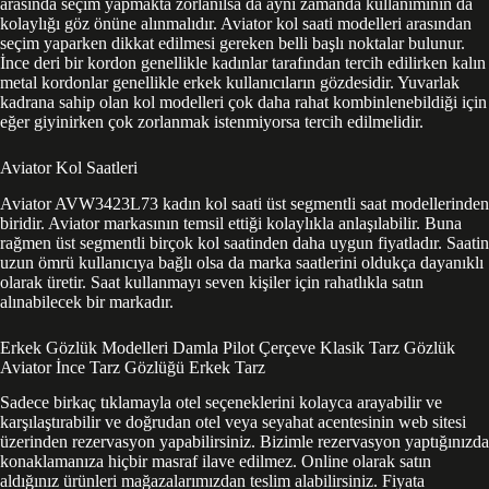
arasında seçim yapmakta zorlanılsa da aynı zamanda kullanımının da
kolaylığı göz önüne alınmalıdır. Aviator kol saati modelleri arasından
seçim yaparken dikkat edilmesi gereken belli başlı noktalar bulunur.
İnce deri bir kordon genellikle kadınlar tarafından tercih edilirken kalın
metal kordonlar genellikle erkek kullanıcıların gözdesidir. Yuvarlak
kadrana sahip olan kol modelleri çok daha rahat kombinlenebildiği için
eğer giyinirken çok zorlanmak istenmiyorsa tercih edilmelidir.
Aviator Kol Saatleri
Aviator AVW3423L73 kadın kol saati üst segmentli saat modellerinden
biridir. Aviator markasının temsil ettiği kolaylıkla anlaşılabilir. Buna
rağmen üst segmentli birçok kol saatinden daha uygun fiyatladır. Saatin
uzun ömrü kullanıcıya bağlı olsa da marka saatlerini oldukça dayanıklı
olarak üretir. Saat kullanmayı seven kişiler için rahatlıkla satın
alınabilecek bir markadır.
Erkek Gözlük Modelleri Damla Pilot Çerçeve Klasik Tarz Gözlük
Aviator İnce Tarz Gözlüğü Erkek Tarz
Sadece birkaç tıklamayla otel seçeneklerini kolayca arayabilir ve
karşılaştırabilir ve doğrudan otel veya seyahat acentesinin web sitesi
üzerinden rezervasyon yapabilirsiniz. Bizimle rezervasyon yaptığınızda
konaklamanıza hiçbir masraf ilave edilmez. Online olarak satın
aldığınız ürünleri mağazalarımızdan teslim alabilirsiniz. Fiyata