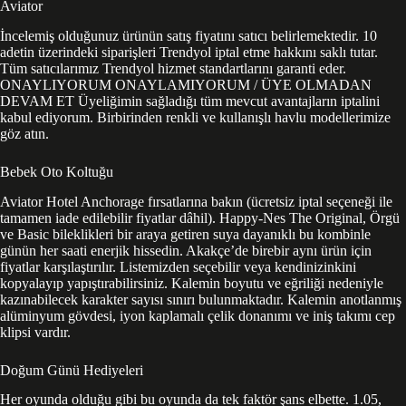
Aviator
İncelemiş olduğunuz ürünün satış fiyatını satıcı belirlemektedir. 10
adetin üzerindeki siparişleri Trendyol iptal etme hakkını saklı tutar.
Tüm satıcılarımız Trendyol hizmet standartlarını garanti eder.
ONAYLIYORUM ONAYLAMIYORUM / ÜYE OLMADAN
DEVAM ET Üyeliğimin sağladığı tüm mevcut avantajların iptalini
kabul ediyorum. Birbirinden renkli ve kullanışlı havlu modellerimize
göz atın.
Bebek Oto Koltuğu
Aviator Hotel Anchorage fırsatlarına bakın (ücretsiz iptal seçeneği ile
tamamen iade edilebilir fiyatlar dâhil). Happy-Nes The Original, Örgü
ve Basic bileklikleri bir araya getiren suya dayanıklı bu kombinle
günün her saati enerjik hissedin. Akakçe’de birebir aynı ürün için
fiyatlar karşılaştırılır. Listemizden seçebilir veya kendinizinkini
kopyalayıp yapıştırabilirsiniz. Kalemin boyutu ve eğriliği nedeniyle
kazınabilecek karakter sayısı sınırı bulunmaktadır. Kalemin anotlanmış
alüminyum gövdesi, iyon kaplamalı çelik donanımı ve iniş takımı cep
klipsi vardır.
Doğum Günü Hediyeleri
Her oyunda olduğu gibi bu oyunda da tek faktör şans elbette. 1.05,