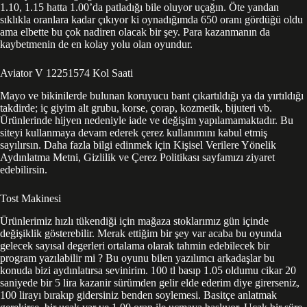
1.10, 1.15 hatta 1.00’da patladığı bile oluyor uçağın. Öte yandan
sıklıkla oranlara kadar çıkıyor ki oynadığımda 650 oranı gördüğü oldu
ama elbette bu çok nadiren olacak bir şey. Para kazanmanın da
kaybetmenin de en kolay yolu olan oyundur.
Aviator V 12251574 Kol Saati
Mayo ve bikinilerde bulunan koruyucu bant çıkartıldığı ya da yırtıldığı
takdirde; iç giyim alt grubu, korse, çorap, kozmetik, bijuteri vb.
Ürünlerinde hijyen nedeniyle iade ve değişim yapılamamaktadır. Bu
siteyi kullanmaya devam ederek çerez kullanımını kabul etmiş
sayılırsın. Daha fazla bilgi edinmek için Kişisel Verilere Yönelik
Aydınlatma Metni, Gizlilik ve Çerez Politikası sayfamızı ziyaret
edebilirsin.
Tost Makinesi
Ürünlerimiz hızlı tükendiği için mağaza stoklarımız gün içinde
değişiklik gösterebilir. Merak ettiğim bir şey var acaba bu oyunda
gelecek sayısal degerleri ortalama olarak tahmin edebilecek bir
program yazılabilir mi ? Bu oyunu bilen yazılımcı arkadaşlar bu
konuda bizi aydınlatırsa sevinirim. 100 tl basıp 1.05 oldumu cikar 20
saniyede bir 5 lira kazanir sürümden gelir elde ederim diye girerseniz,
100 lirayı bırakıp gidersiniz benden soylemesi. Basitçe anlatmak