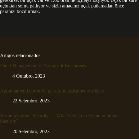
gerekirse, bir uçak var ve 1.00 oran ile uçmaya başlıyor. Uçak bir süre
uçtuktan sonra patlıyor ve sizin amacınız uçak patlamadan önce
paranızı bozdurmak.
Artigos relacionados
Panel Management of Nonprofit Businesses
4 Outubro, 2023
Appuntamenti correttivi per cronologicamente sfidato
22 Setembro, 2023
Home windows Security — What’s Fresh in Home windows
Security?
20 Setembro, 2023