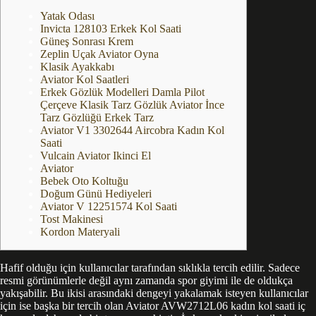
Yatak Odası
Invicta 128103 Erkek Kol Saati
Güneş Sonrası Krem
Zeplin Uçak Aviator Oyna
Klasik Ayakkabı
Aviator Kol Saatleri
Erkek Gözlük Modelleri Damla Pilot
Çerçeve Klasik Tarz Gözlük Aviator İnce
Tarz Gözlüğü Erkek Tarz
Aviator V1 3302644 Aircobra Kadın Kol
Saati
Vulcain Aviator Ikinci El
Aviator
Bebek Oto Koltuğu
Doğum Günü Hediyeleri
Aviator V 12251574 Kol Saati
Tost Makinesi
Kordon Materyali
Hafif olduğu için kullanıcılar tarafından sıklıkla tercih edilir. Sadece
resmi görünümlerle değil aynı zamanda spor giyimi ile de oldukça
yakışabilir. Bu ikisi arasındaki dengeyi yakalamak isteyen kullanıcılar
için ise başka bir tercih olan Aviator AVW2712L06 kadın kol saati iç