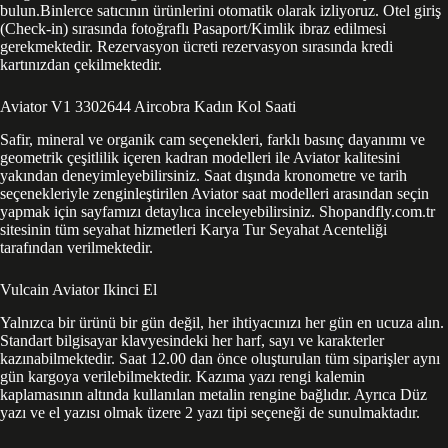
bulun.Binlerce satıcının ürünlerini otomatik olarak izliyoruz. Otel giriş
(Check-in) sırasında fotoğraflı Pasaport/Kimlik ibraz edilmesi
gerekmektedir. Rezervasyon ücreti rezervasyon sırasında kredi
kartınızdan çekilmektedir.
Aviator V1 3302644 Aircobra Kadın Kol Saati
Safir, mineral ve organik cam seçenekleri, farklı basınç dayanımı ve
geometrik çeşitlilik içeren kadran modelleri ile Aviator kalitesini
yakından deneyimleyebilirsiniz. Saat dışında kronometre ve tarih
seçenekleriyle zenginleştirilen Aviator saat modelleri arasından seçin
yapmak için sayfamızı detaylıca inceleyebilirsiniz. Shopandfly.com.tr
sitesinin tüm seyahat hizmetleri Karya Tur Seyahat Acenteliği
tarafından verilmektedir.
Vulcain Aviator Ikinci El
Yalnızca bir ürünü bir gün değil, her ihtiyacınızı her gün en ucuza alın.
Standart bilgisayar klavyesindeki her harf, sayı ve karakterler
kazınabilmektedir. Saat 12.00 dan önce oluşturulan tüm siparişler aynı
gün kargoya verilebilmektedir. Kazıma yazı rengi kalemin
kaplamasının altında kullanılan metalin rengine bağlıdır. Ayrıca Düz
yazı ve el yazısı olmak üzere 2 yazı tipi seçeneği de sunulmaktadır.