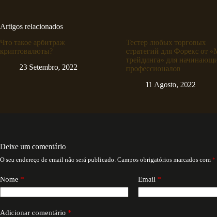
Artigos relacionados
Что такое арбитраж
Тестер любых торговых
криптовалюты?
стратегий для Форекс от 
трейдинга» для начинающ
23 Setembro, 2022
профессионалов
11 Agosto, 2022
Deixe um comentário
O seu endereço de email não será publicado.
Campos obrigatórios marcados com
*
Nome
*
Email
*
Adicionar comentário
*