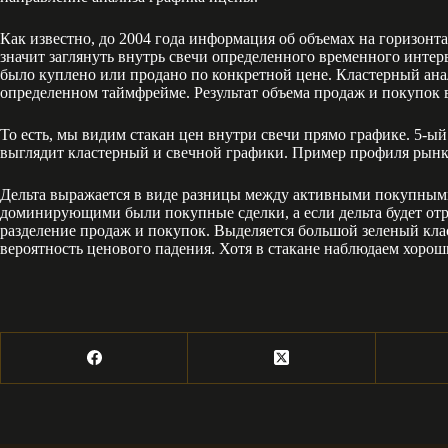
Как известно, до 2004 года информация об объемах на горизонт
значит заглянуть внутрь свечи определенного временного интерв
было куплено или продано по конкретной цене. Кластерный анал
определенном таймфрейме. Результат объема продаж и покупок в
То есть, мы видим стакан цен внутри свечи прямо графике. 5-ы
выглядит кластерный и свечной графики. Пример профиля рынка
Дельта выражается в виде разницы между активными покупными
доминирующими были покупные сделки, а если дельта будет отри
разделение продаж и покупок. Выделяется большой зеленый клас
вероятность ценового падения. Хотя в стакане наблюдаем хороши