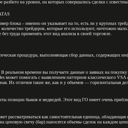
ое разбито на уровни, на которых совершались сделки с известн
 ATAS
ер блока – именно он указывает на то, есть ли у крупных трейде
е, количество трейдеров, которые его используют, ничтожно мало
 без труда применять этот вид анализа в своей торговле.
атистическая процедура, выполняющая сбор данных, содержащих 
В реальном времени вы получаете данные о заявках на покупку
des может помогать с выявлением паттернов классического VSA 
ьная. Их отличия такие же, как и у объемов — горизонтальная д
рыты позиции быков и медведей. Этот вид ГО имеет очень приб
жет рассматриваться как самостоятельная единица, обладающая
 на ценовую свечу (бар) наносятся объемы сделок на каждом цен