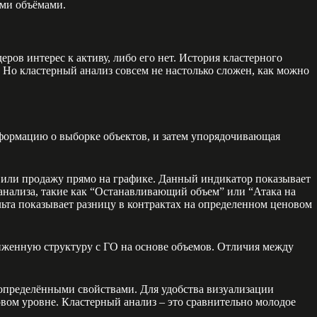
ыми объёмами.
ров интерес к активу, либо его нет. История кластерного
. Но кластерный анализ совсем не настолько сложен, как можно
информацию о выборке объектов, и затем упорядочивающая
 или продажу прямо на графике. Данный индикатор показывает
анализа, такие как “Останавливающий объем” или “Атака на
ельта показывает разницу в контрактах на определенном ценовом
лиженную структуру с ГО на основе объемов. Отличия между
 определёнными свойствами. Для удобства визуализации
овом уровне. Кластерный анализ – это сравнительно молодое