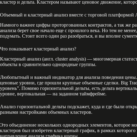
кластер и дельта. Кластером называют ценовое движение, котор
Объемный и кластерный анализ вместе с торговой платформой
Намного важнее цифры проторгованных контрактов, а так же разм
анализа берет свое начало еще с прошлого века. Но тем не мене
подумать. Стоит всего один раз разобраться, и вы вполне сумеете
Что показывает кластерный анализ?
Кластерный анализ (англ. cluster analysis) — многомерная ст
объекты в сравнительно однородные группы.
Любопытный и важный индикатор для анализа поведения цены. 
ценовые уровни, где прошли крупные объемные сделки. Big Tra
уровень”. Помимо горизонтальной дельты, есть дельта вертикал
уровне, вертикальная — на заданном таймфрейме.
Анализ горизонтальной дельты подскажет, куда и где были отк
разными настройками объемных кластеров.
Это объединение нескольких однородных элементов, которое мо
кластеров был изобретен кластерный график, в рамках которого
направление анализа графика ицены.