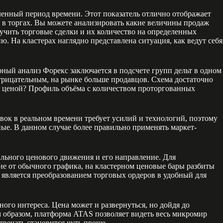
енный период времени. Этот показатель отлично отображает
а в торгах. Вы можете анализировать какие величины продаж
учить торговые сделки и их количество на определенных
. На кластерах наглядно представлена ситуация, как ведут себя
ерный анализ Форекс заключается в подсчете групп дельт в одном
 отрицательным, на рынке больше продавцов. Схема достаточно
ет ценой? Профиль объёма с количеством проторгованных
вок в реальном времени требует усилий и технологий, поэтому
ные. В данном случае более правильно применять маркет-
ильного ценового движения и его направление. Для
е от обычного графика, на кластерном ценовые бары разбиты
 является преобразованием торговых ордеров в удобный для
го интереса. Цена может и развернуться, но дойдя до
м образом, платформа ATAS позволяет видеть весь микромир
твечать становится чуть проще.