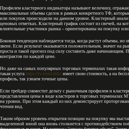
Профилем кластерного индикатора называют величину, отражаю
максимальные объемы сделок в рамках конкретного ТФ, которые
или покупок происходили на данном уровне. Кластерный анализ
ценовых отметках. Кластерный график состоит из свечей, на ко
влиятельные участники рынка – ориентированы на покупку или 
Боковая тенденция наблюдается тогда, когда растут объемы, но 
звене. Если результат оказывается положительным, значит на р
проста и такой прогноз под силу составить даже начинающим. 
контрактов по каждой цене.
Но даже на самых популярных торговых терминалах такая инфор
такая услуга
https://fx-trend.info/
имеет свою стоимость, а на бесп
профиль, так узнаем точные цены.
Если трейдер совместит дельту с рыночным профилем и кластер
представления цены в виде кластеров в торговых терминалах M
на уровни. При этом каждый из них демонстрирует проторгован
чтения вид.
Таким образом уровень открытия позиции на покупку мы выстав
выделенной зоной она вновь столкнется с противодействием поб
финансовых рынков. На вопросы “откуда берется объем”, “кому 