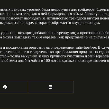
альных ценовых уровнях была недоступна для трейдеров. Сделат
ала и посмотреть, как в ней формировался объем. Заглянув вовн
из позволяет наблюдать за активностью трейдеров внутри ценово
ыражается в цифре, которая отображается внутри кластера.
й уровень – позиции добавлены по тренду, когда произошел проб
 может выглядеть таким образом, как представлено на рисунке 
 и продажными ордерами на определенном таймфрейме. В случае
цательной – это свидетельство преобладания продажных сделок.
тер – толпа выкупила заявку крупного участника и заинтересов
е объемы для биткойна в 100 лотов, однако в кластере замечен о