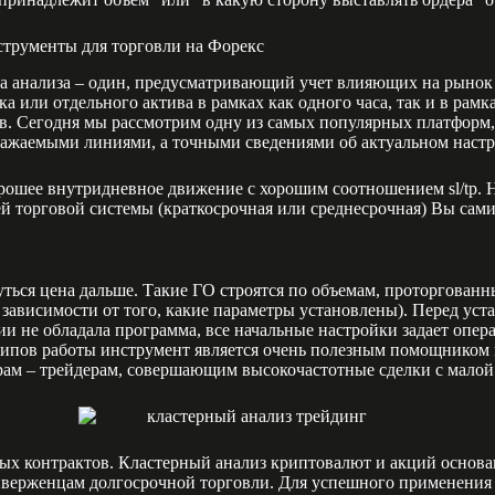
струменты для торговли на Форекс
да анализа – один, предусматривающий учет влияющих на рынок
а или отдельного актива в рамках как одного часа, так и в рам
в. Сегодня мы рассмотрим одну из самых популярных платформ, к
ражаемыми линиями, а точными сведениями об актуальном наст
орошее внутридневное движение с хорошим соотношением sl/tp
шей торговой системы (краткосрочная или среднесрочная) Вы са
нуться цена дальше. Такие ГО строятся по объемам, проторгованн
зависимости от того, какие параметры установлены). Перед уст
и не обладала программа, все начальные настройки задает опера
ципов работы инструмент является очень полезным помощником 
ерам – трейдерам, совершающим высокочастотные сделки с мало
ых контрактов. Кластерный анализ криптовалют и акций основан
верженцам долгосрочной торговли. Для успешного применения кл