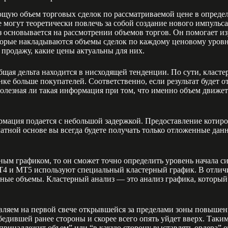
щую объем торговых сделок по рассматриваемой цене в определ
 могут теоретически повлечь за собой создание нового импульс
 основывается на рассмотрении объемов торгов. Он помогает из
торые накладываются объемы сделок по каждому ценовому уровню
продажу, какие цены актуальны для них.
общая дельта находится в нисходящей тенденции. По сути, класт
ынке больше покупателей. Соответственно, если результат будет
Полезная ли такая информация при том, что именно объем движ
мация подается с небольшой задержкой. Предоставление котиро
латной основе вы всегда будете получать только отложенные дан
ным графиком, то он сможет точно определить уровень начала с
T4 и МТ5 используют специальный кластерный график. В отличи
ные объемы. Кластерный анализ — это анализ графика, который
ляем на первой свече открывшейся за пределами зоны повышенно
едившей ранее стороны и скорее всего опять уйдет вверх. Таки
принадлежит объем” или “в какую сторону выставлять ордера” о