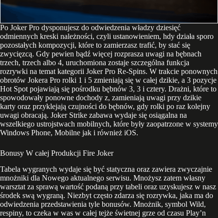
Po Joker Pro dysponujesz do odwiedzenia władzy dziesięć
odmiennych kreski należności, czyli ustanowieniem, hdy ​​działa sporo
pozostałych kompozycji, które to zamierzasz trafić, by stać się
zwycięzcą. Gdy pewien bądź więcej rozprasza uwagi na bębnach
trzech, trzech albo 4, uruchomiona zostaje szczególna funkcja
rozrywki na temat kategorii Joker Pro Re-Spins. W trakcie ponownych
obrotów Jokera Pro rolki 1 i 5 zmieniają się w całej dzikie, a 3 pozycje
Hot Spot pojawiają się pośrodku bębnów 3, 3 i cztery. Drażni, które to
spowodowały ponowne dochody z, zamieniają uwagi przy dzikie
karty oraz przyklejają czujności do bębnów, gdy rolki po raz kolejny
uwagi obracają. Joker Strike zabawa wydaje się osiągalna na
wszelkiego ustrojstwach mobilnych, które były zaopatrzone w systemy
Windows Phone, Mobilne jak i również iOS.
Bonusy W całej Produkcji Fire Joker
Tabela wygranych wydaje się być statyczna oraz zawiera zwyczajnie
mnożniki dla Nowego aktualnego serwisu. Mnożysz zatem własny
warsztat za sprawą wartość podaną przy tabeli oraz uzyskujesz w nasz
środek swą wygraną. Niezbyt często zdarza się rozrywka, jaka ma do
odwiedzenia przedstawienia tyle bonusów. Mnożnik, symbol Wild,
respiny, to czeka w was w całej tejże świetnej grze od czasu Play’n