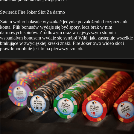
Stwierdź Fire Joker Slot Za darmo
Zatem wolno hałasuje wyszukać jedynie po założeniu i rozpoznaniu
konta. Plik bonusów wydaje się być spory, lecz brak w nim
darmowych spinów. Źródłowym oraz w najwyższym stopniu
wspaniałym bonusem wydaje się symbol Wild, jaki zastępuje wszelkie
brakujące w zwycięskiej kreski znaki. Fire Joker owo wideo slot i
prawdopodobnie jest to na pierwszy rzut oka.