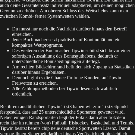
auch deine Gesamteinsatz individuell adaptieren, um deinen möglichen
Gewinn zu erhöhen. Am oberen Schluss des Wettscheins kann man
zwischen Kombi- ferner Systemwetten wählen.
Du musst nur noch die Nachricht darüber hinaus den Betreff
einreichen.
Jener Buchmacher setzt praktisch auf Kontinuität und ein
kompaktes Wettprogramm.
Des weiteren der Buchmacher Tipwin schützt sich bevor einer
sofortigen Auszahlung des Bonusguthabens, dadurch er
unterschiedliche Bonusbedingungen auferlegt.
Am rechten Bildschirmrand befinden sich Zugang zu Statistiken
darüber hinaus Ergebnissen.
Dennoch gibt es die Chance für treue Kunden, an Tipwin
Freiwetten zu erreichen.
Alle Zahlungsmethoden bei Tipwin lesen sich wahrlich
ordentlich.
Bei ihrem ausführlichen Tipwin Test3 haben wir zum Testzeitpunkt
festgestellt, dass auf 25 unterschiedliche Sportarten gewettet wird.
Neben einigen Randsportarten liegt der Fokus dann aber trotzdem
recht klar im rahmen (von) Fußball, Eishockey, Basketball und Tennis.
Tipwin besitzt bereits chip neue deutsche Sportwetten Lizenz. Damit
vermag Ihnen Sicherheit darüber hinaus Verlässlichkeit hinsichtlich