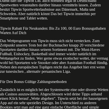
Damit darf die Tipwin Ltd. auch nominell legal in Deutschland
Sportwetten veranstalten darüber hinaus vermitteln lassen. Zudem
besitzt Tipwin Sportwetterlaubnisse aus Dänemark, Malta und
Schweden. Aber natürlich könnt Das bei Tipwin immerhin per
Smartphone und Tablet wetten.
Tipwin Rabatt Für Neukunden: Bis Zu 100, 00 Euro Bonusguthaben
Warten Auf Dich
Das Wettprogramm von Tipwin muss sich nicht verstecken. Zum
Zeitpunkt unseres Tests bot der Buchmacher knapp 20 verschiedene
Sportarten darüber hinaus seinem Sortiment mit. Die Must-Haves
Fußball, Eishockey, Basketball sind immer wieder natürlich im
Wettangebot zu finden. Wer gerne etwas exotischer wettet, der vermag
wohl bei Sportarten wie Snooker oder aber Australian Football fündig.
Neben den europäischen Topligen reicht das Angebot hier erst wenn
zur tunesischen , alternativ peruanischen Liga.
Für Den Bonus Gültige Zahlungsmethoden
Zusätzlich ist es möglich bei der Systemwette eine oder diverse Wetten
als Casinos auszuwählen. Abgeschlossen wird deine Tipps anhand
einen Klick herauf „Wette abgeben“. Tipwin setzt bei der hauseigenen
App auf ein sehr spezielles Design. Im Unterschied zu anderen
Bookies setzt man auf eine ganz einfache Oberfläche und simple