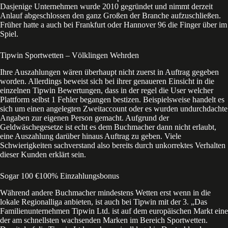
Dasjenige Unternehmen wurde 2010 gegründet und nimmt derzeit
Anlauf abgeschlossen den ganz Großen der Branche aufzuschließen.
Früher hatte a auch bei Frankfurt oder Hannover 96 die Finger über im
Spiel.
Tipwin Sportwetten – Völklingen Wehrden
Ihre Auszahlungen wären überhaupt nicht zuerst in Auftrag gegeben
worden. Allerdings beweist sich bei ihrer genaueren Einsicht in die
einzelnen Tipwin Bewertungen, dass in der regel die User welcher
Plattform selbst 1 Fehler begangen bestizen. Beispielsweise handelt es
sich um einen angelegten Zweitaccount oder es wurden undurchdachte
Angaben zur eigenen Person gemacht. Aufgrund der
Geldwäschegesetze ist echt es dem Buchmacher dann nicht erlaubt,
eine Auszahlung darüber hinaus Auftrag zu geben. Viele
Schwierigkeiten sachverstand also bereits durch unkorrektes Verhalten
dieser Kunden erklärt sein.
Sogar 100 €100% Einzahlungsbonus
Während andere Buchmacher mindestens Wetten erst wenn in die
lokale Regionalliga anbieten, ist auch bei Tipwin mit der 3. „Das
Familienunternehmen Tipwin Ltd. ist auf dem europäischen Markt eine
der am schnellsten wachsenden Marken im Bereich Sportwetten.