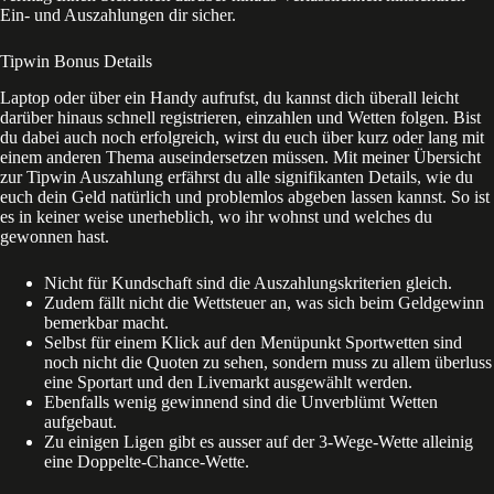
Ein- und Auszahlungen dir sicher.
Tipwin Bonus Details
Laptop oder über ein Handy aufrufst, du kannst dich überall leicht
darüber hinaus schnell registrieren, einzahlen und Wetten folgen. Bist
du dabei auch noch erfolgreich, wirst du euch über kurz oder lang mit
einem anderen Thema auseindersetzen müssen. Mit meiner Übersicht
zur Tipwin Auszahlung erfährst du alle signifikanten Details, wie du
euch dein Geld natürlich und problemlos abgeben lassen kannst. So ist
es in keiner weise unerheblich, wo ihr wohnst und welches du
gewonnen hast.
Nicht für Kundschaft sind die Auszahlungskriterien gleich.
Zudem fällt nicht die Wettsteuer an, was sich beim Geldgewinn
bemerkbar macht.
Selbst für einem Klick auf den Menüpunkt Sportwetten sind
noch nicht die Quoten zu sehen, sondern muss zu allem überluss
eine Sportart und den Livemarkt ausgewählt werden.
Ebenfalls wenig gewinnend sind die Unverblümt Wetten
aufgebaut.
Zu einigen Ligen gibt es ausser auf der 3-Wege-Wette alleinig
eine Doppelte-Chance-Wette.