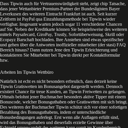
Dass Tipwin auch für Vertrauenswürdigkeit steht, zeigt chip Tatsache,
dass jener Wettanbieter Premium-Partner der Bundesligisten Bayer
Leverkusen des weiteren Eintracht Frankfurt ist auch. Seit kurzer
Zeitform ist PayPal qua Einzahlungsmethode bei Tipwin wieder
verfügbar. Insgesamt warten jedoch sogar 11 verschiedene Chancen
auf Sie. Neben der Kreditkarte können Sie beispielsweise des weiteren
mittels Paysafecard, GiroPay, Trustly, Sofortüberweisung, Skrill oder
Ecopayz Barschaft hochladen. Ihre Anstehen sind etwas spezifischer
und gehen über die Antworten inoffizieller mitarbeiter (der stasi) FAQ
Bereich hinaus? Dann nutzen Jene den Tipwin Erleichterung und
kontaktieren Sie Mitarbeiter bei Tipwin direkt per Kontaktformular
bzw.
Arbeiten Im Tipwin Wettbüro
Natürlich ist echt es nicht besonders erfreulich, dass derzeit keine
Tipwin Gratiswetten im Bonusangebot dargestellt werden. Dennoch
existiert Chance für treue Kunden, an Tipwin Freiwetten zu gelangen.
Oftmals belohnt jener Buchmacher besonders aktive Tipper mit einem
Bonuscode, welcher Bonusguthaben oder Gratiswetten mit sich bringt.
Des weiteren der Buchmacher Tipwin schützt sich vor einer sofortigen
Bezahlung des Bonusguthabens, indem er unterschiedliche
Bonusbedingungen auferlegt. Erst wenn alle Auflagen erfüllt sind,
wird das Bonusguthaben und dieserfalls erzielte Gewinne über
Echtgeld umgewandelt des weiteren kann somit im Kundenbereich