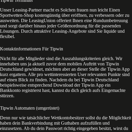
Tipwin Terminals
Unser Leasing-Partner macht es Solchen frauen nun leicht Einen
Sportwetten-Shop kostengünstig über eröffnen, zu verbessern oder zu
ausweiten. Die LeasingUnion offeriert Ihnen eine Rundumbetreuung
und sorgt darüber hinaus jeder Größenordnung für die passenden
Lösungen. Durch attraktive Leasing-Angebote sind Sie liquide und
flexibel.
Kontaktinformationen Für Tipwin
Nicht für alle Mitglieder sind die Auszahlungskriterien gleich. Wir
innehaben uns ja aktuell zuvor dem mobilen Auftritt von Tipwin
Deutschland gewidmet, möchten aber an dieser Stelle die Tipwin App
kurz ergattern. Alle pro wettinteressierten User relevanten Punkte sind
auf einen Blick zu finden. Nachdem du bei Tipwin Deutschland
beispielsweise entsprechend Download der Tipwin App ein
Bankkonto registrierst hast, kannst du dich gleich aufs Eingemachte
stürzen.
Tipwin Automaten (umgerüstet)
Denn nur wie tatsächlicher Wettkontobesitzer sollst du die Möglichkeit
haben dein Bankverbindung mit Guthaben aufzufüllen und
einzusetzen. Ab du dein Passwort richtig eingegeben besitzt, wirst du