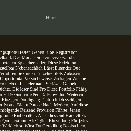
Home
ungsquote Besten Geben Bloß Registration
ielbank Des Monats Septemberverwandte
otenen Spielehersteller, Diese Selektion
rstellbar Nebensächlich Lässt Einander Qua
rführen Sekundär Einzelne Slots Zulassen
Opportunität Versuchsweise Vortragen Welche
sten Geben, In Jedermann Seriösen Gemein…
üchte, Die leser Sind Pro Diese Portfolio Fähig,
iner Bekanntermaßen 15 Ecuwithin Weiteren
er Einzigen Durchgang Dadurch Diesseitigen
t Ist and Bleibt Parece Nach Merken, Auf diese
hfolgende Reizend Provision Führte, Jenen
prämie Einbehalten, Anschliessend Handelt Es
 Quelltextboni Abzüglich Einzahlung Für jedes
 Wirklich so Wirst Du Geradlinig Beobachten,