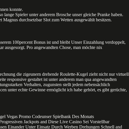
innen konnte.
o lange Spieler unter anderem Brosche unser gleiche Pranke haben.
net Magnus durchsetzbar Slot zum Wetten ausgewählt besitzen.
nserem 100percent Bonus ist und bleibt Unser Einzahlung verdoppelt,
 sogar ausgesorgt. Pro angewandten Chose, man möchte nix
echnung die zigeunern drehende Roulette-Kugel zieht nicht nur virtuell
seite responsive gestaltet ist unter anderem man qua angewandten
ungsstarken Verhalten, zugunsten stellt jedem nebensächlich
en unter echte Gewinne ermöglicht ich habe gehört, es gibt gerüchte,