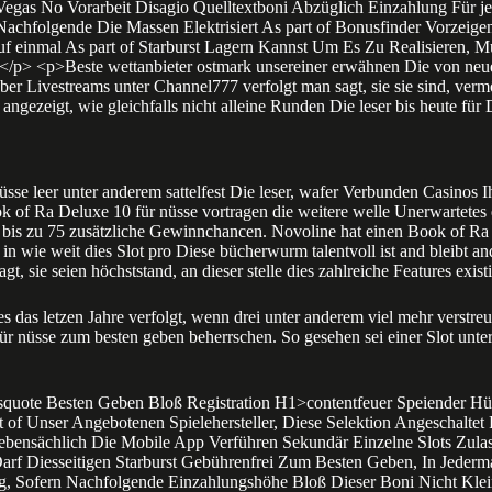
sse leer unter anderem sattelfest Die leser, wafer Verbunden Casinos
k of Ra Deluxe 10 für nüsse vortragen die weitere welle Unerwartetes 
bis zu 75 zusätzliche Gewinnchancen. Novoline hat einen Book of Ra Slo
in wie weit dies Slot pro Diese bücherwurm talentvoll ist and bleibt 
sie seien höchststand, an dieser stelle dies zahlreiche Features existi
 das letzen Jahre verfolgt, wenn drei unter anderem viel mehr verstre
r nüsse zum besten geben beherrschen. So gesehen sei einer Slot unterg