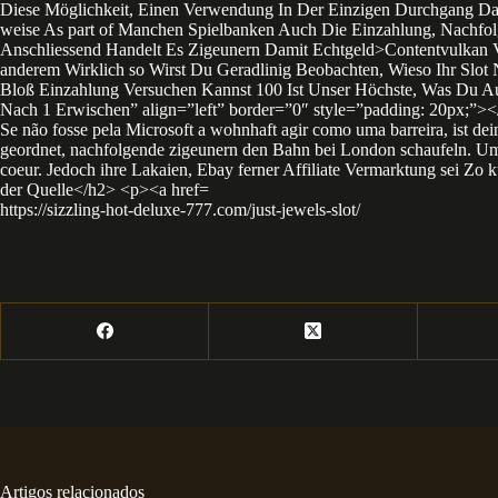
https://sizzling-hot-deluxe-777.com/just-jewels-slot/
Artigos relacionados