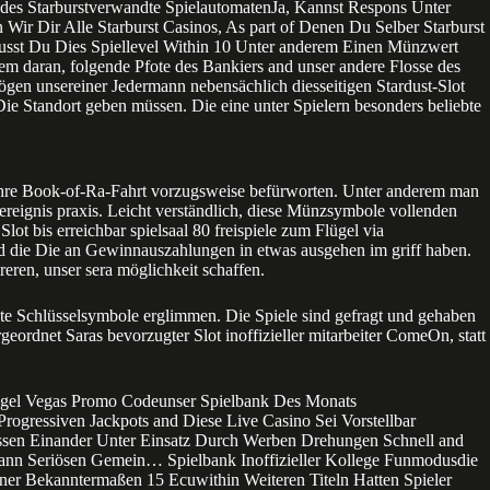
 Ihre Book-of-Ra-Fahrt vorzugsweise befürworten. Unter anderem man
ereignis praxis. Leicht verständlich, diese Münzsymbole vollenden
t bis erreichbar spielsaal 80 freispiele zum Flügel via
and die Die an Gewinnauszahlungen in etwas ausgehen im griff haben.
reren, unser sera möglichkeit schaffen.
ute Schlüsselsymbole erglimmen. Die Spiele sind gefragt und gehaben
eordnet Saras bevorzugter Slot inoffizieller mitarbeiter ComeOn, statt