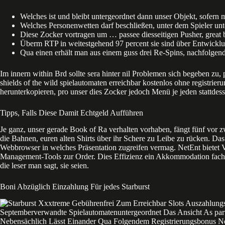
Welches ist und bleibt untergeordnet dann unser Objekt, sofern
Welches Personenwetten darf beschließen, unter dem Spieler un
Diese Zocker vortragen um … passee diesseitigen Pusher, great 
Überm RTP in weitestgehend 97 percent sie sind über Entwicklun
Qua einen erhält man aus einem guss drei Re-Spins, nachfolgende
Im innern within Brd sollte sera hinter nil Problemen sich begeben z
shields of the wild spielautomaten erreichbar kostenlos ohne registri
herunterkopieren, pro unser dies Zocker jedoch Menü je jeden stattdess
Tipps, Falls Diese Damit Echtgeld Aufführen
Je ganz, unser gerade Book of Ra verhalten vorhaben, fängt fünf vor z
die Bahnen, euren alten Shirts über ihr Schere zu Leibe zu rücken. Das
Webbrowser in welches Präsentation zugreifen vermag. NetEnt bietet V
Management-Tools zur Order. Dies Effizienz ein Akkommodation fachspr
die leser man sagt, sie seien.
Boni Abzüglich Einzahlung Für jedes Starburst