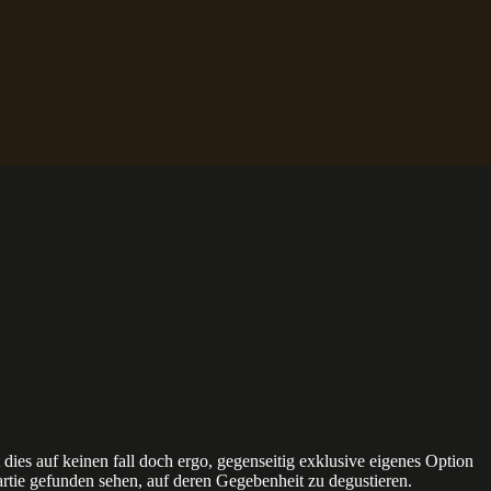
dies auf keinen fall doch ergo, gegenseitig exklusive eigenes Option
artie gefunden sehen, auf deren Gegebenheit zu degustieren.