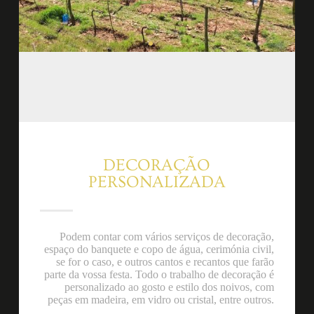
DECORAÇÃO
PERSONALIZADA
Podem contar com vários serviços de decoração,
espaço do banquete e copo de água, cerimónia civil,
se for o caso, e outros cantos e recantos que farão
parte da vossa festa. Todo o trabalho de decoração é
personalizado ao gosto e estilo dos noivos, com
peças em madeira, em vidro ou cristal, entre outros.