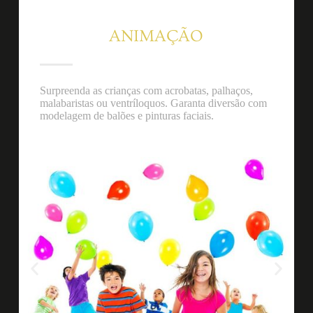
ANIMAÇÃO
Surpreenda as crianças com acrobatas, palhaços,
malabaristas ou ventríloquos. Garanta diversão com
modelagem de balões e pinturas faciais.