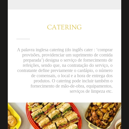
CATERING
A palavra inglesa catering (do inglês cater : ‘comprar
provisões, providenciar um suprimento de comida
preparada’) designa o serviço de fornecimento de
refeições, sendo que, na contratação do serviço, o
contratante define previamente o cardápio, o número
de comensais, o local e a hora de entrega dos
produtos. O catering pode incluir também o
fornecimento de mão-de-obra, equipamentos,
serviços de limpeza etc.