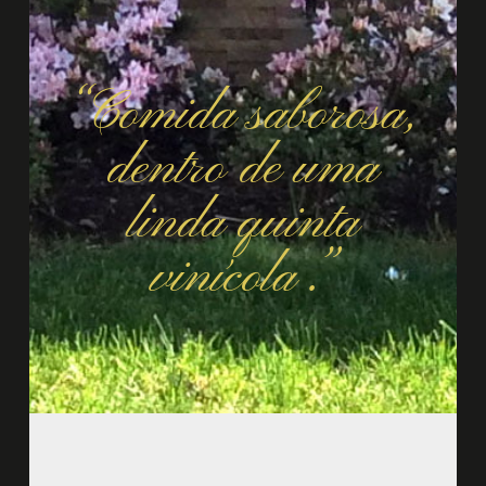
“Comida saborosa,
dentro de uma
linda quinta
vinícola .”