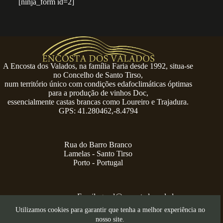
[ninja_form id=2]
A Encosta dos Valados, na família Faria desde 1992, situa-se
no Concelho de Santo Tirso,
num território único com condições edafoclimáticas óptimas
para a produção de vinhos Doc,
essencialmente castas brancas como Loureiro e Trajadura.
GPS: 41.280462,-8.4794
Rua do Barro Branco
Lamelas - Santo Tirso
Porto - Portugal
Email:
geral@encostadosvalados.com
+351 914 729 624
Utilizamos cookies para garantir que tenha a melhor experiência no
Copyright © 2026 – Serra dos Valados
nosso site.