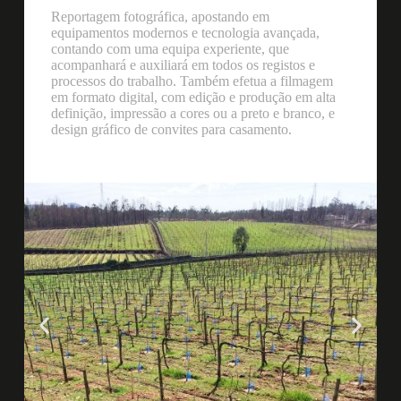
Reportagem fotográfica, apostando em
equipamentos modernos e tecnologia avançada,
contando com uma equipa experiente, que
acompanhará e auxiliará em todos os registos e
processos do trabalho. Também efetua a filmagem
em formato digital, com edição e produção em alta
definição, impressão a cores ou a preto e branco, e
design gráfico de convites para casamento.