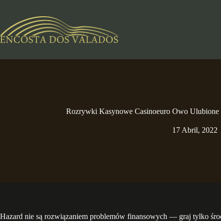
Pular
para
o
conteúdo
Rozrywki Kasynowe Casinoeuro Owo Ulubione 
17 Abril, 2022
Hazard nie są rozwiązaniem problemów finansowych — graj tylko środk