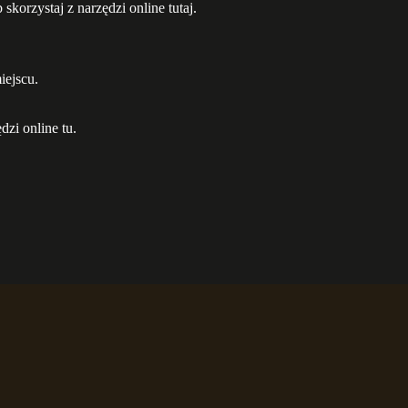
korzystaj z narzędzi online tutaj.
iejscu.
zi online tu.