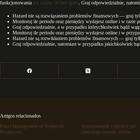
funkcjonowania
ice casino 50 free spins
. Graj odpowiedzialnie, natomi
Hazard nie są rozwiązaniem problemów finansowych — graj tylk
Monitoruj ile periodu oraz pieniędzy wydajesz online i w razie p
Graj odpowiedzialnie, a w przypadku którychkolwiek bądź wątpli
Monitoruj ile periodu oraz pieniędzy wydajesz online i w przyp
Hazard nie są rozwikłaniem problemów finansowych — graj tylk
Graj odpowiedzialnie, natomiast w przypadku jakichkolwiek bądź
Artigos relacionados
Panel Management of Nonprofit
Appuntamenti correttivi per
Businesses
cronologicamente sfidato