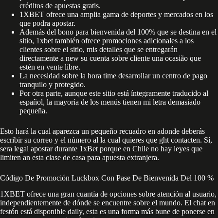
créditos de apuestas gratis.
1XBET ofrece una amplia gama de deportes y mercados en los
que podra apostar.
Además del bono para bienvenida del 100% que se destina en el
sitio, 1xbet también ofrece promociones adicionales a los
clientes sobre el sitio, mis detalles que se entregarán
directamente a new su cuenta sobre cliente una ocasião que
estén en vente libre.
La necesidad sobre la hora time desarrollar un centro de pago
tranquilo y protegido.
Por otra parte, aunque este sitio está íntegramente traducido al
español, la mayoría de los menús tienen mi letra demasiado
pequeña.
Esto hará la cual aparezca un pequeño recuadro en adonde deberás
escribir su correo y el número al la cual quieres que ght contacten. Sí,
sera legal apostar durante 1xBet porque en Chile no hay leyes que
limiten an esta clase de casa para apuesta extranjera.
Código De Promoción Luckbox Con Pase De Bienvenida Del 100 %
1XBET ofrece una gran cuantía de opciones sobre atención al usuario,
independientemente de dónde se encuentre sobre el mundo. El chat en
festón está disponible daily, esta es una forma más bune de ponerse en