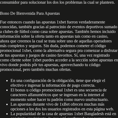
consumidor para solucionar los dos los problemas la cual se planteen.
Bono De Bienvenida Para Apuestas
Fue entonces cuando las apuestas 1xbet fueron verdaderamente
conocidas, también gracias al patrocinio de eventos deportivos sumado
a clubes de fútbol como casa sobre apuestas. También hemos incluido
información sobre la oferta tanto en apuestas tais como en casino,
ahora que creemos la cual se trata sobre uno de aquellas operadores
más completos y seguros. Sin duda, podemos cometer el código
promocional 1xbet, como la alternativa segura pra comenzar a disfrutar
de tus apuestas y juegos de casino favoritos. Sí, una vez registrado
como cliente sobre 1xbet puedes acceder a la sección sobre apuestas en
vivo donde podrás pôr tus apuestas, aprovechando tu código
promocional, pero también muchas ofertas.
En una configuración de la obligación, tiene que elegir el
efectivo e ingresar la información de pago correcta.
El bonus u código promocional 1xbet es una secuencia de
caracteres alfanuméricos que se ingresan en la internet al
momento sobre hacer tu padrón como nuevo usufructuario.
Las apuestas durante vivo de 1xBet ofrecen muchas más
opciones a los dos los usuarios registrados en esta página web.
La popularidad de la casa de apuestas 1xbet Bangladesh está en