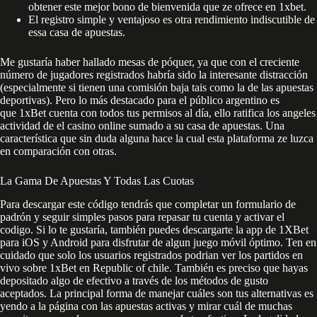
obtener este mejor bono de bienvenida que ze ofrece en 1xbet.
El registro simple y ventajoso es otra rendimiento indiscutible de
essa casa de apuestas.
Me gustaría haber hallado mesas de póquer, ya que con el creciente
número de jugadores registrados habría sido la interesante distracción
(especialmente si tienen una comisión baja tais como la de las apuestas
deportivas). Pero lo más destacado para el público argentino es
que 1xBet cuenta con todos tus permisos al día, ello ratifica los angeles
actividad de el casino online sumado a su casa de apuestas. Una
característica que sin duda alguna hace la cual esta plataforma ze luzca
en comparación con otras.
La Gama De Apuestas Y Todas Las Cuotas
Para descargar este código tendrás que completar un formulario de
padrón y seguir simples pasos para repasar tu cuenta y activar el
codigo. Si lo te gustaría, también puedes descargarte la app de 1XBet
para iOS y Android para disfrutar de algun juego móvil óptimo. Ten en
cuidado que solo los usuarios registrados podrian ver los partidos en
vivo sobre 1xBet en Republic of chile. También es preciso que hayas
depositado algo de efectivo a través de los métodos de gusto
aceptados. La principal forma de manejar cuáles son tus alternativas es
yendo a la página con las apuestas activas y mirar cuál de muchas