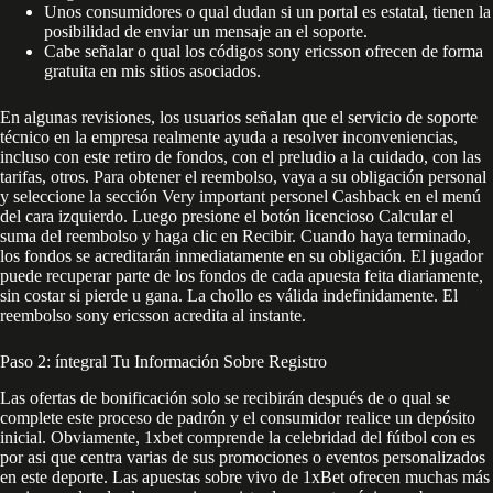
Unos consumidores o qual dudan si un portal es estatal, tienen la
posibilidad de enviar un mensaje an el soporte.
Cabe señalar o qual los códigos sony ericsson ofrecen de forma
gratuita en mis sitios asociados.
En algunas revisiones, los usuarios señalan que el servicio de soporte
técnico en la empresa realmente ayuda a resolver inconveniencias,
incluso con este retiro de fondos, con el preludio a la cuidado, con las
tarifas, otros. Para obtener el reembolso, vaya a su obligación personal
y seleccione la sección Very important personel Cashback en el menú
del cara izquierdo. Luego presione el botón licencioso Calcular el
suma del reembolso y haga clic en Recibir. Cuando haya terminado,
los fondos se acreditarán inmediatamente en su obligación. El jugador
puede recuperar parte de los fondos de cada apuesta feita diariamente,
sin costar si pierde u gana. La chollo es válida indefinidamente. El
reembolso sony ericsson acredita al instante.
Paso 2: íntegral Tu Información Sobre Registro
Las ofertas de bonificación solo se recibirán después de o qual se
complete este proceso de padrón y el consumidor realice un depósito
inicial. Obviamente, 1xbet comprende la celebridad del fútbol con es
por asi que centra varias de sus promociones o eventos personalizados
en este deporte. Las apuestas sobre vivo de 1xBet ofrecen muchas más