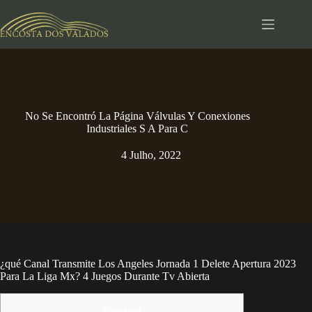
Pular
para
o
conteúdo
No Se Encontró La Página Válvulas Y Conexiones
Industriales S A Para C
4 Julho, 2022
¿qué Canal Transmite Los Angeles Jornada 1 Delete Apertura 2023
Para La Liga Mx? 4 Juegos Durante Tv Abierta
Content