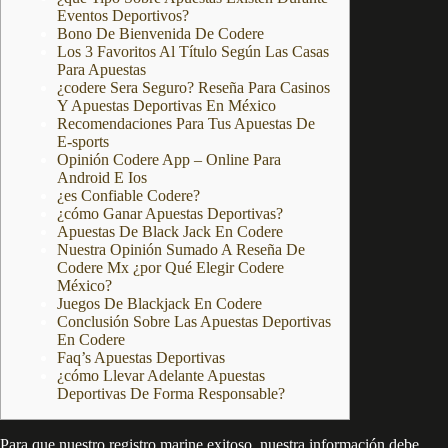
Eventos Deportivos?
Bono De Bienvenida De Codere
Los 3 Favoritos Al Título Según Las Casas
Para Apuestas
¿codere Sera Seguro? Reseña Para Casinos
Y Apuestas Deportivas En México
Recomendaciones Para Tus Apuestas De
E-sports
Opinión Codere App – Online Para
Android E Ios
¿es Confiable Codere?
¿cómo Ganar Apuestas Deportivas?
Apuestas De Black Jack En Codere
Nuestra Opinión Sumado A Reseña De
Codere Mx ¿por Qué Elegir Codere
México?
Juegos De Blackjack En Codere
Conclusión Sobre Las Apuestas Deportivas
En Codere
Faq’s Apuestas Deportivas
¿cómo Llevar Adelante Apuestas
Deportivas De Forma Responsable?
Para que nuestro registro marine exitoso, nuestra información debe