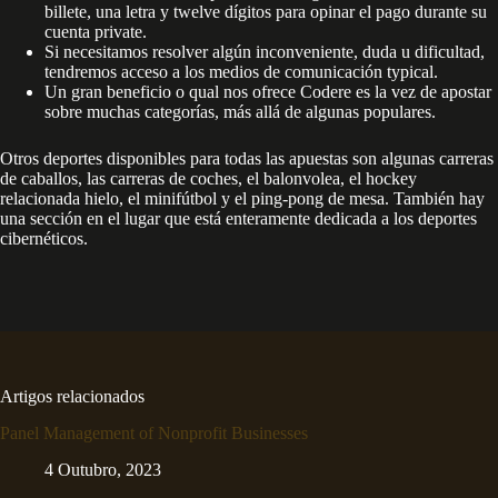
billete, una letra y twelve dígitos para opinar el pago durante su
cuenta private.
Si necesitamos resolver algún inconveniente, duda u dificultad,
tendremos acceso a los medios de comunicación typical.
Un gran beneficio o qual nos ofrece Codere es la vez de apostar
sobre muchas categorías, más allá de algunas populares.
Otros deportes disponibles para todas las apuestas son algunas carreras
de caballos, las carreras de coches, el balonvolea, el hockey
relacionada hielo, el minifútbol y el ping-pong de mesa. También hay
una sección en el lugar que está enteramente dedicada a los deportes
cibernéticos.
Artigos relacionados
Panel Management of Nonprofit Businesses
4 Outubro, 2023