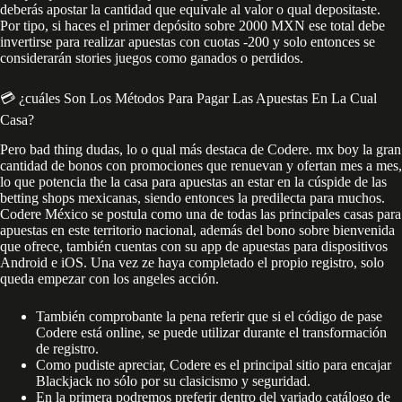
deberás apostar la cantidad que equivale al valor o qual depositaste.
Por tipo, si haces el primer depósito sobre 2000 MXN ese total debe
invertirse para realizar apuestas con cuotas -200 y solo entonces se
considerarán stories juegos como ganados o perdidos.
💳 ¿cuáles Son Los Métodos Para Pagar Las Apuestas En La Cual
Casa?
Pero bad thing dudas, lo o qual más destaca de Codere. mx boy la gran
cantidad de bonos con promociones que renuevan y ofertan mes a mes,
lo que potencia the la casa para apuestas an estar en la cúspide de las
betting shops mexicanas, siendo entonces la predilecta para muchos.
Codere México se postula como una de todas las principales casas para
apuestas en este territorio nacional, además del bono sobre bienvenida
que ofrece, también cuentas con su app de apuestas para dispositivos
Android e iOS. Una vez ze haya completado el propio registro, solo
queda empezar con los angeles acción.
También comprobante la pena referir que si el código de pase
Codere está online, se puede utilizar durante el transformación
de registro.
Como pudiste apreciar, Codere es el principal sitio para encajar
Blackjack no sólo por su clasicismo y seguridad.
En la primera podremos preferir dentro del variado catálogo de