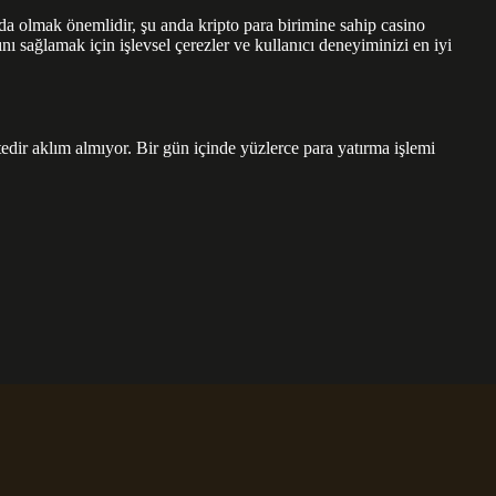
nda olmak önemlidir, şu anda kripto para birimine sahip casino
ı sağlamak için işlevsel çerezler ve kullanıcı deneyiminizi en iyi
tedir aklım almıyor. Bir gün içinde yüzlerce para yatırma işlemi