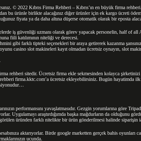
almazsınız. © 2022 Kıbrıs Firma Rehberi – Kıbrıs’ın en büyük firma rehb
 bu ürünle birlikte alacağınız diğer ürünler için ek kargo ücreti ödeme
uğunuz fiyata ya da daha altına düşerse otomatik olarak bir eposta alac
elerde iş güvenliği uzmanı olarak görev yapacak personelin, half of al
a fiili katılımının niteliği ve derecesi.
i gibi farklı tipteki seçenekleri bir araya getirerek kazanma şansınızı a
unu casino slot makineleri kayıt olmadan ücretsiz oynayın, slot makine
.
ma rehberi sitedir. Ücretsiz firma ekle sekmesinden kolayca şirketinizi ek
a rehberi firma.kktc.com’a ücretsiz ekleyebilirsiniz. Bugün hayatimda ilk
ersiyonudur…
arınızın performansını yavaşlatmasıdır. Gezgin yorumlarına göre Tripadv
yorlar. Uygulamayı araştırdığımda başka mağdurların da olduğunu gördü
örülen üründen farklı nitelikte bir ürün gönderilmesi halinde siparişin i
esabınıza aktarıyorlar. Birde google marketten gerçek bahis oyunları c
rmaklarınızın ucunda.