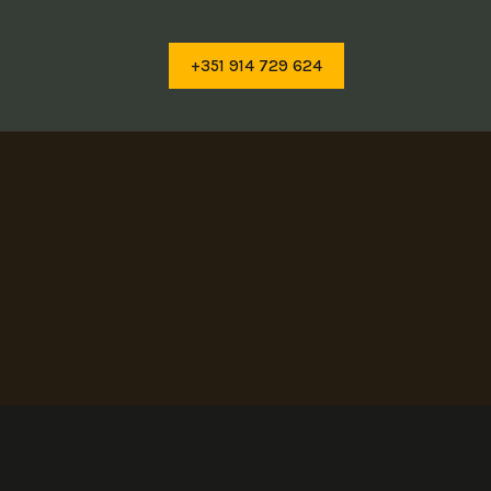
+351 914 729 624