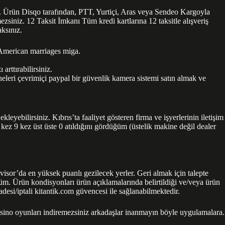
eri. Ürün Disqo tarafından, PTT, Yurtiçi, Aras veya Sendeo Kargoyla
zsiniz. 12 Taksit İmkanı Tüm kredi kartlarına 12 taksitle alışveriş
aksınız.
l American marriages miga.
rttırabilirsiniz.
leri çevrimiçi paypal bir güvenlik kamera sistemi satın almak ve
leyebilirsiniz. Kıbrıs’ta faaliyet gösteren firma ve işyerlerinin iletişim
 kez 9 kez üst üste 0 atıldığını gördüğüm (üstelik makine değil dealer
isor’da en yüksek puanlı gezilecek yerler. Geri almak için talepte
m. Ürün kondisyonları ürün açıklamalarında belirtildiği ve/veya ürün
adesi/iptali kitantik.com güvencesi ile sağlanabilmektedir.
asino oyunları indiremezsiniz arkadaşlar inanmayın böyle uygulamalara.