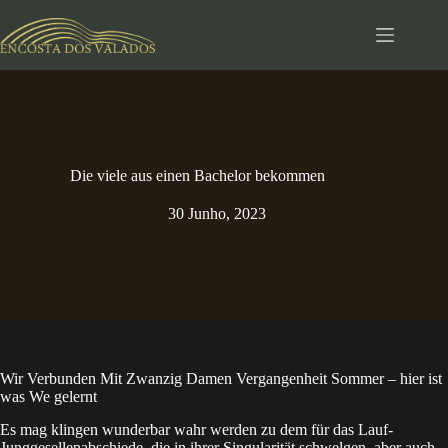
Pular
para
o
conteúdo
Die viele aus einen Bachelor bekommen
30 Junho, 2023
Wir Verbunden Mit Zwanzig Damen Vergangenheit Sommer – hier ist
was We gelernt
Es mag klingen wunderbar wahr werden zu dem für das Lauf-
Junggesellenabschiede, die in ihrer Singularität schwelgen, aber auch