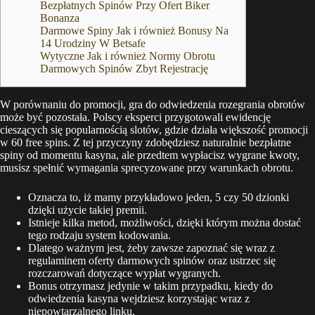
Bezpłatnych Spinów Przy Ofert Biker
Bonanza
Darmowe Spiny Jak i również Bonusy Na
14 Urodziny W Betsafe
Wytyczne Jak i również Normy Obrotu
Darmowych Spinów Zbyt Rejestrację
W porównaniu do promocji, gra do odwiedzenia rozegrania obrotów
może być pozostała. Polscy eksperci przygotowali ewidencję
cieszących się popularnością slotów, gdzie działa większość promocji
w 60 free spins.
Z tej przyczyny zdobędziesz naturalnie bezpłatne
spiny od momentu kasyna, ale przedtem wypłacisz wygrane kwoty,
musisz spełnić wymagania sprecyzowane przy warunkach obrotu.
Oznacza to, iż mamy przykładowo jeden, 5 czy 50 dzionki
dzięki użycie takiej premii.
Istnieje kilka metod, możliwości, dzięki którym można dostać
tego rodzaju system kodowania.
Dlatego ważnym jest, żeby zawsze zapoznać się wraz z
regulaminem oferty darmowych spinów oraz ustrzec się
rozczarowań dotyczące wypłat wygranych.
Bonus otrzymasz jedynie w takim przypadku, kiedy do
odwiedzenia kasyna wejdziesz korzystając wraz z
niepowtarzalnego linku.