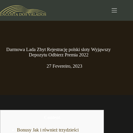
Pular
para
o
conteúdo
Darmowa Lada Zbyt Rejestrację polski sloty Wyjąwszy
Depozytu Odbierz Premia 2022
27 Fevereiro, 2023
Content
Bonusy Jak i również trzydzieści