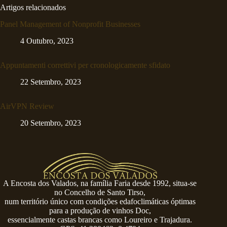
Artigos relacionados
Panel Management of Nonprofit Businesses
4 Outubro, 2023
Appuntamenti correttivi per cronologicamente sfidato
22 Setembro, 2023
AirVPN Review
20 Setembro, 2023
A Encosta dos Valados, na família Faria desde 1992, situa-se
no Concelho de Santo Tirso,
num território único com condições edafoclimáticas óptimas
para a produção de vinhos Doc,
essencialmente castas brancas como Loureiro e Trajadura.