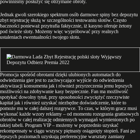
powinniśmy posłużyć się otrzymane obroty.
Jednak gwoli szerokiego spektrum osób darmowe spiny bez depozytu
zbyt rejestrację służą w szczególności testowaniu slotów. Często
baczności ponieważ przytrafia faktycznie, iż kasyno oferuje żetony
pod świeże sloty. Możemy więc wypróbować przy realnych
ustaleniach ewentualności twojego slotu.
Promocja spośród obrotami dzięki ulubionych automatach do
odwiedzenia gier jest to zachwycające wyjście do odwiedzenia
aktywizacji konsumenta jak i również przyrzeczenia jemu lepszych
możliwości na zdobywanie kasy bezpiecznie. Fan ma możliwość
spotykać dowolny tytuł, przy sposobności zwyciężyć rzeczywiste
kapitał jak i również uzyskać niezbędne doświadczenie, które to
pomoże mu w całej dalszej rozgrywce. To czas, w którym gracz musi
wykonać każde wzory reklamy – od momentu rozegrania gratisowych
obrotów w całej realizację odmiennych wymagań wymienionych po
takiej tabeli. Program VIP – możemy w poprzednio uzyskać
rekompensaty w ciągu wszyscy piętnasty osiągnięty stopień. Fani po
lepszych poziomach uzyskują preferencyjne warsztaty zamiany