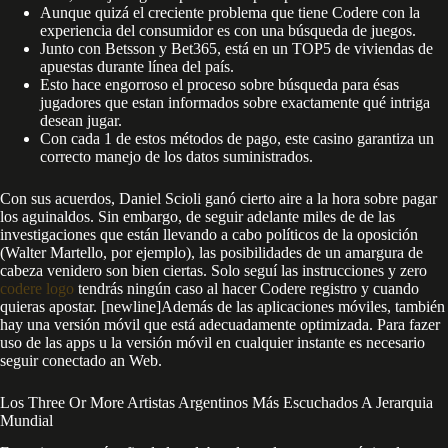
Aunque quizá el creciente problema que tiene Codere con la
experiencia del consumidor es con una búsqueda de juegos.
Junto con Betsson y Bet365, está en un TOP5 de viviendas de
apuestas durante línea del país.
Esto hace engorroso el proceso sobre búsqueda para ésas
jugadores que estan informados sobre exactamente qué intriga
desean jugar.
Con cada 1 de estos métodos de pago, este casino garantiza un
correcto manejo de los datos suministrados.
Con sus acuerdos, Daniel Scioli ganó cierto aire a la hora sobre pagar
los aguinaldos. Sin embargo, de seguir adelante miles de de las
investigaciones que están llevando a cabo políticos de la oposición
(Walter Martello, por ejemplo), las posibilidades de un amargura de
cabeza venidero son bien ciertas. Solo seguí las instrucciones y zero
codere logo
tendrás ningún caso al hacer Codere registro y cuando
quieras apostar. [newline]Además de las aplicaciones móviles, también
hay una versión móvil que está adecuadamente optimizada. Para fazer
uso de las apps u la versión móvil en cualquier instante es necesario
seguir conectado an Web.
Los Three Or More Artistas Argentinos Más Escuchados A Jerarquia
Mundial