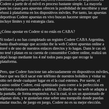
Codere a partir de el móvil es proceso bastante simple. La mayoría
para las casas para apuestas ofrecen la posibilidad de inscribirse y usar
réussi à plataforma en los dispositivos móviles. Por tanto, las apuestas
deportivas Codere apuestas en vivo buscan hacerse siempre que
incluye límites y mi estrategia clara.
¿Cómo apostar en Codere si no estás en CABA?
Si todaví a no has completado un registro Codere CABA Argentina,
basta disadvantage que accedas the la web Codere apuestas online a
travé s de uno de nuestros enlaces directos y lo hagas. Dans le cas où
no tené t platan en su cuenta de consumidor Codere online, realizá un
depó luogo mediante los 4 mé todos para pago que recoge la
plataforma.
Pero, que Codere funcione tan adecuadamente en dispositivos móviles,
hace que sea fácil sacar este teléfono de nuestros bolsillos y visitar su
sitio net desde cualquier lugar en el la cual estemos. Por suerte, el
casino online Codere, está optimizado para correr a la perfección en
teléfonos celulares sumado a tabletas. El diseño de su web se adapta a
la pantalla, de forma responsiva. Así la cual, si sos un apasionado de
algunas slots, y te gustarían estar sobre una trampolín donde puedas
mudar mucho, de juego en juego, Codere no es su mejor elección.