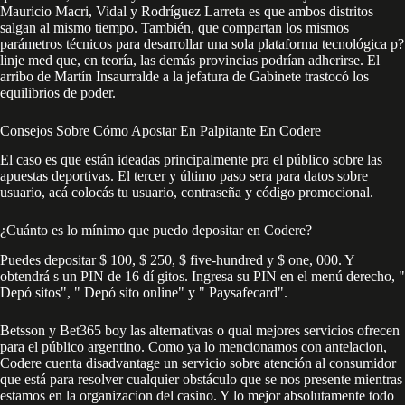
Mauricio Macri, Vidal y Rodríguez Larreta es que ambos distritos
salgan al mismo tiempo. También, que compartan los mismos
parámetros técnicos para desarrollar una sola plataforma tecnológica p?
linje med que, en teoría, las demás provincias podrían adherirse. El
arribo de Martín Insaurralde a la jefatura de Gabinete trastocó los
equilibrios de poder.
Consejos Sobre Cómo Apostar En Palpitante En Codere
El caso es que están ideadas principalmente pra el público sobre las
apuestas deportivas. El tercer y último paso sera para datos sobre
usuario, acá colocás tu usuario, contraseña y código promocional.
¿Cuánto es lo mínimo que puedo depositar en Codere?
Puedes depositar $ 100, $ 250, $ five-hundred y $ one, 000. Y
obtendrá s un PIN de 16 dí gitos. Ingresa su PIN en el menú derecho, "
Depó sitos", " Depó sito online" y " Paysafecard".
Betsson y Bet365 boy las alternativas o qual mejores servicios ofrecen
para el público argentino. Como ya lo mencionamos con antelacion,
Codere cuenta disadvantage un servicio sobre atención al consumidor
que está para resolver cualquier obstáculo que se nos presente mientras
estamos en la organizacion del casino. Y lo mejor absolutamente todo