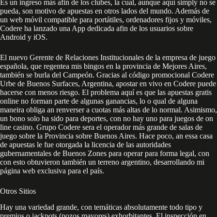
Es un ingreso más afin de los clubes, la cual, aunque aquí simply no se
pueda, son motivo de apuestas en otros lados del mundo. Además de
un web móvil compatible para portátiles, ordenadores fijos y móviles,
Codere ha lanzado una App dedicada afin de los usuarios sobre
Android y iOS.
El nuevo Gerente de Relaciones Institucionales de la empresa de juego
española, que regentea mis bingos en la provincia de Mejores Aires,
también se burla del Campeón. Gracias al código promocional Codere
Urbe de Buenos Surfaces, Argentina, apostar en vivo en Codere puede
hacerse con menos riesgo. El problema aquí es que las apuestas gratis
online no forman parte de algunas ganancias, lo o qual de alguna
maneira obliga an renverser a cuotas más altas de lo normal. Asimismo,
un bono solo ha sido para deportes, con no hay uno para juegos de on
line casino. Grupo Codere sera el operador más grande de salas de
juego sobre la Provincia sobre Buenos Aires. Hace poco, an essa casa
de apuestas le fue otorgada la licencia de las autoridades
gubernamentales de Buenos Zones para operar para forma legal, con
con esto obtuvieron también un terreno argentino, desarrollando mi
página web exclusiva para el país.
Otros Sitios
Hay una variedad grande, con temáticas absolutamente todo tipo y
premios o jackpots (pozos mayores) exhorbitantes. El inspección en