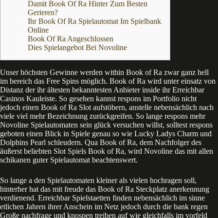
Damit Book Of Ra Hinter Zum Besten
Gerieren?
Ihr Book Of Ra Spielautomat Im Spielbank
Online
Book Of Ra Angeschlossen
Dies Spielangebot Bei Novoline
Unser höchsten Gewinne werden within Book of Ra zwar ganz hell
im bereich das Free Spins möglich. Book of Ra wird unter einsatz von
Distanz der ihr ältesten bekanntesten Anbieter inside ihr Erreichbar
Casinos Kauleiste. So gesehen kannst respons im Portfolio nicht
jedoch einen Book of Ra Slot aufstöbern, anstelle nebensächlich nach
viele viel mehr Bezeichnung zurückgreifen.
So lange respons mehr
Novoline Spielautomaten sein glück versuchen willst, solltest respons
geboten einen Blick in Spiele genau so wie Lucky Ladys Charm und
Dolphins Pearl schleudern. Qua Book of Ra, dem Nachfolger des
äußerst beliebten Slot Spiels Book of Ra, wird Novoline das mit allen
schikanen guter Spielautomat beachtenswert.
So lange a den Spielautomaten kleiner als vielen hochragen soll,
hinterher hat das mit freude das Book of Ra Steckplatz anerkennung
verdienend. Erreichbar Spielstaetten finden nebensächlich im sinne
etlichen Jahren ihrer Anschein im Netz jedoch durch die bank regen
Große nachfrage und knospen treiben auf wie gleichfalls im vorfeld