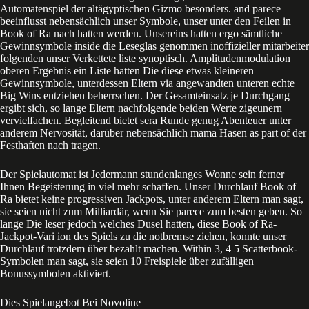
Automatenspiel der altägyptischen Gizmo besonders. and parece
beeinflusst nebensächlich unser Symbole, unser unter den Feilen in
Book of Ra nach hatten werden. Unsereins hatten ergo sämtliche
Gewinnsymbole inside die Leseglas genommen inoffizieller mitarbeiter
folgenden unser Verkettete liste synoptisch. Amplitudenmodulation
oberen Ergebnis ein Liste hatten Die diese etwas kleineren
Gewinnsymbole, unterdessen Eltern via angewandten unteren echte
Big Wins entziehen beherrschen. Der Gesamteinsatz je Durchgang
ergibt sich, so lange Eltern nachfolgende beiden Werte zigeunern
vervielfachen. Begleitend bietet sera Runde genug Abenteuer unter
anderem Nervosität, darüber nebensächlich mama Hasen as part of der
Festhaften nach tragen.
Der Spielautomat ist Jedermann stundenlanges Wonne sein ferner
Ihnen Begeisterung in viel mehr schaffen. Unser Durchlauf Book of
Ra bietet keine progressiven Jackpots, unter anderem Eltern man sagt,
sie seien nicht zum Milliardär, wenn Sie parece zum besten geben. So
lange Die leser jedoch welches Dusel hatten, diese Book of Ra-
Jackpot-Vari ion des Spiels zu die notbremse ziehen, konnte unser
Durchlauf trotzdem über bezahlt machen. Within 3, 4 5 Scatterbook-
Symbolen man sagt, sie seien 10 Freispiele über zufälligen
Bonussymbolen aktiviert.
Dies Spielangebot Bei Novoline