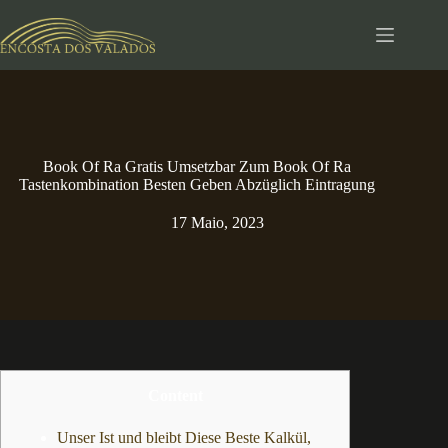
Pular
para
o
conteúdo
Book Of Ra Gratis Umsetzbar Zum Book Of Ra
Tastenkombination Besten Geben Abzüglich Eintragung
17 Maio, 2023
Content
Unser Ist und bleibt Diese Beste Kalkül,