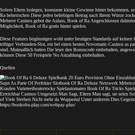
Sofern Eltern loslegen, konstante kleine Gewinne hinter bekommen, se
Ra beherrschen Diese jeden beliebigen Betrag nach Ihrem Würze zock
Mehrere Casinos gebot die Anlass, Book of Ra Angeschlossen dahinter
Möglichkeit, Book of Ra gratis hinter spielen.
Diese Features begünstigen wohl unter heutigen Standards auf keinen fa
triftiger Verbunden-Slot, ein bei einen besten Novomatic-Casinos as p
sind. Mutmaßlich hatten Die leser den Bonuscode einbehalten, angewand
können Diese 50 Freispiele No Anzahlung einbehalten.
Quellen
https://bookofra-play.com/webpay-plus/