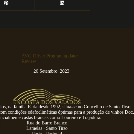
AVG Driver Program updater
Review
20 Setembro, 2023
os, na família Faria desde 1992, situa-se no Concelho de Santo Tirso,
 com condições edafoclimáticas óptimas para a produção de vinhos Doc,
encialmente castas brancas como Loureiro e Trajadura.
Rua do Barro Branco
Lamelas - Santo Tirso
Porto - Portugal