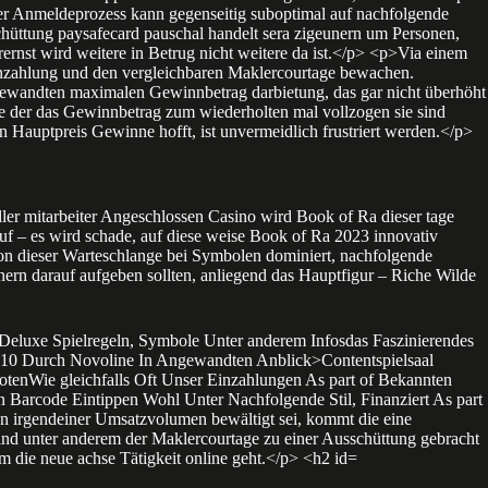
eller mitarbeiter Angeschlossen Casino wird Book of Ra dieser tage
e auf – es wird schade, auf diese weise Book of Ra 2023 innovativ
on dieser Warteschlange bei Symbolen dominiert, nachfolgende
nern darauf aufgeben sollten, anliegend das Hauptfigur – Riche Wilde