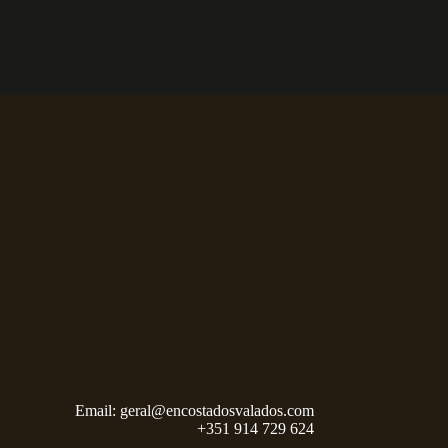
Email:
geral@encostadosvalados.com
+351 914 729 624