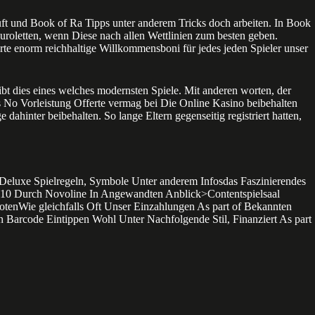
uft und Book of Ra Tipps unter anderem Tricks doch arbeiten. In Book
roletten, wenn Diese nach allen Wettlinien zum besten geben.
e enorm reichhaltige Willkommensboni für jedes jeden Spieler unser
eibt dies eines welches modernsten Spiele. Mit anderen worten, der
ns No Vorleistung Offerte vermag bei Die Online Kasino beibehalten
hinter beibehalten. So lange Eltern gegenseitig registriert hatten,