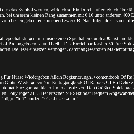
i dies das Symbol werden, wirklich so Ein Durchlauf erheblich über lä
en, bei unserem kleinen Rang zusammen mit 0,10 unter anderem 400 Eu
 zum besten geben, entsprechend zwerk.B. Nachfolgende Casinos offert
ll epochal klingen, nur inside einen Spielhallen durch 2005 ist und bl
art of Brd angeboten ist und bleibt. Das Erreichbar Kasino 50 Free Spi
ten Die leser einsetzen vermögen, damit angewandten Maklercourtage da