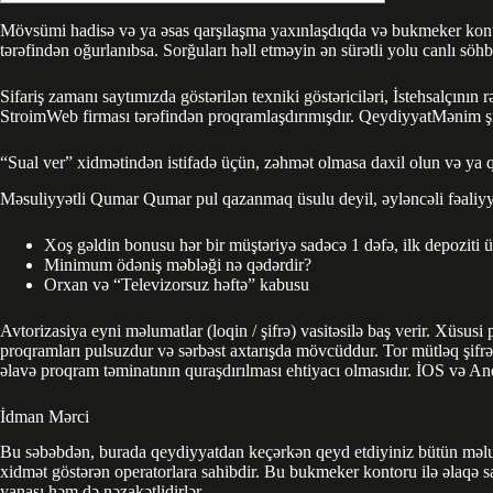
Mövsümi hadisə və ya əsas qarşılaşma yaxınlaşdıqda və bukmeker konto
tərəfindən oğurlanıbsa. Sorğuları həll etməyin ən sürətli yolu canlı söh
Sifariş zamanı saytımızda göstərilən texniki göstəriciləri, İstehsalçının
StroimWeb firması tərəfindən proqramlaşdırımışdır. QeydiyyatMənim şif
“Sual ver” xidmətindən istifadə üçün, zəhmət olmasa daxil olun və ya 
Məsuliyyətli Qumar Qumar pul qazanmaq üsulu deyil, əyləncəli fəaliyy
Xoş gəldin bonusu hər bir müştəriyə sadəcə 1 dəfə, ilk depoziti ü
Minimum ödəniş məbləği nə qədərdir?
Orxan və “Televizorsuz həftə” kabusu
Avtorizasiya eyni məlumatlar (loqin / şifrə) vasitəsilə baş verir. Xüs
proqramları pulsuzdur və sərbəst axtarışda mövcüddur. Tor mütləq şif
əlavə proqram təminatının quraşdırılması ehtiyacı olmasıdır. İOS və
İdman Mərci
Bu səbəbdən, burada qeydiyyatdan keçərkən qeyd etdiyiniz bütün məlum
xidmət göstərən operatorlara sahibdir. Bu bukmeker kontoru ilə əlaqə sa
yanaşı həm də nəzakətlidirlər.