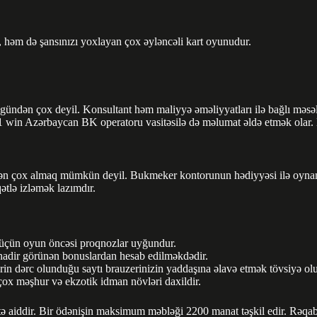
, həm də şansınızı yoxlayan çox əyləncəli kart oyunudur.
gündən çox deyil. Konsultant həm maliyyə əməliyyatları ilə bağlı məsəl
ı 1 win Azərbaycan BK operatoru vasitəsilə də məlumat əldə etmək olar.
n çox almaq mümkün deyil. Bukmeker kontorunun hədiyyəsi ilə oynama
ətlə izləmək lazımdır.
ər üçün oyun öncəsi proqnozlar uyğundur.
 nadir görünən bonuslardan hesab edilməkdədir.
rin dərc olunduğu saytı brauzerinizin yaddaşına əlavə etmək tövsiyə ol
x məşhur və ekzotik idman növləri daxildir.
iddir. Bir ödənişin maksimum məbləği 2200 manat təşkil edir. Rəqabə