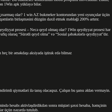
dən 1Win apk yükləyə bilər.
ə çıxarmaq olar? 1 win AZ bukmeker kontorundan yeni oyunçular üçün
əmlərin birləşməsini düzgün daxil etmək məbləği 200% artırır.
 qeydiyyat prosesi – Necə qeyd olmaq olar? 1Win qeydiyyat prosesi hər
afiq olaraq “Sürətli qeyd olma” və “Sosial şəbəkələrlə qeydiyyat”dır.
n heç bir əməkdaşı aksiyada iştirak edə bilməz
dirimli qiymətləri ilə tanış olacaqsız. Çalışın bu şansı əldən verməyin.
ndə hesabı aktivləşdirdikdən sonra müştəri şəxsi hesaba, həmçinin
lər üçün nəzərdə tutulub.