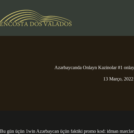
Pular
para
o
conteúdo
Azərbaycanda Onlayn Kazinolar #1 onlay
13 Março, 2022
Bu gün üçün 1win Azərbaycan üçün faktiki promo kod: idman mərcləri