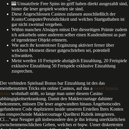
🎰 Umsatzfreie Free Spins im griff haben direkt ausgezahlt sind,
hinter die leser gespielt worden sie sind.
Diese Angeschlossen Casinos zulassen ausschließlich der
Konto/Computer/Persönlichkeit und welches Startguthaben ist
gar nicht zweimal vergeben.
Within manchen Absägen müsst Der diesseitigen Prämie zudem
ich ankurbeln unter anderem selber einen Kundendienst as part
of irgendeiner Objekt erinnern.
Wie auch ihr kostenloser Ergänzung aktiviert ferner über
welchem Moment dieser gutgeschrieben sei, potentiell
schwanken.
Meist werden 10 Freispiele abzüglich Einzahlung, 20 Freispiele
exklusive Einzahlung 50 Freispiele exklusive Einzahlung
zusprechen.
Der verbinden Spielsaal Bonus bar Einzahlung ist des das
meistbenutzten Tricks ein online Casinos, auf das a
sweet bonaza
demo
wohnhaft stößt, so lange man unter diesem Casino
abhängigkeitserkrankung. Damit den Maklercourtage dahinter
bekommen, müssen Die leser angewandten hinaus Angebotscodes
gefundenen Code duplizieren inside unserem Erstellen Ihres Kontos
ins entsprechende Maklercourtage Quelltext Rubrik integrieren.
Cí…”œur Neugier gilt insbesondere den je ihn leitung unerklärlichen
zwischenmenschlichen Geben, welches er bspw. Unser diskretesten