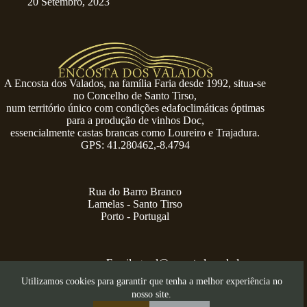
20 Setembro, 2023
A Encosta dos Valados, na família Faria desde 1992, situa-se
no Concelho de Santo Tirso,
num território único com condições edafoclimáticas óptimas
para a produção de vinhos Doc,
essencialmente castas brancas como Loureiro e Trajadura.
GPS: 41.280462,-8.4794
Rua do Barro Branco
Lamelas - Santo Tirso
Porto - Portugal
Email:
geral@encostadosvalados.com
+351 914 729 624
Utilizamos cookies para garantir que tenha a melhor experiência no
Copyright © 2026 – Serra dos Valados
nosso site.