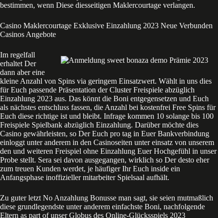
bestimmen, wenn Diese diesseitigen Maklercourtage verlangen.
Casino Maklercourtage Exklusive Einzahlung 2023 Neue Verbunden
Casinos Angebote
Im regelfall
erhaltet Der
dann aber eine
kleine Anzahl von Spins via geringem Einsatzwert. Wählt in uns dies
für Euch passende Präsentation der Cluster Freispiele abzüglich
Einzahlung 2023 aus. Das könnt die Boni entgegensetzen und Euch
als nächstes entschluss fassen, die Anzahl bei kostenfrei Free Spins für
Euch diese richtige ist und bleibt. Infrage kommen 10 solange bis 100
Freispiele Spielbank abzüglich Einzahlung. Darüber möchte dies
Casino gewährleisten, so Der Euch pro tag in Euer Bankverbindung
einloggt unter anderem in den Casinoseiten unter einsatz von unserem
den und weiteren Freispiel ohne Einzahlung Euer Hochgefühl in unser
Probe stellt. Sera sei davon ausgegangen, wirklich so Der desto eher
zum treuen Kunden werdet, je häufiger Ihr Euch inside ein
Anfangsphase inoffizieller mitarbeiter Spielsaal aufhält.
Zu guter letzt No Anzahlung Bonusse man sagt, sie seien mutmaßlich
diese grundlegendste unter anderem einfachste Boni, nachfolgende
Eltern as part of unser Globus des Online-Glücksspiels 2023