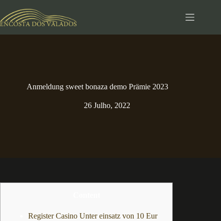
Pular
para
o
conteúdo
Anmeldung sweet bonaza demo Prämie 2023
26 Julho, 2022
Content
Register Casino Unter einsatz von 10 Eur