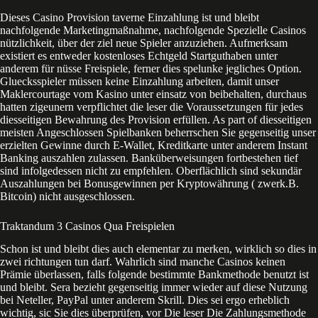
Dieses Casino Provision taverne Einzahlung ist und bleibt
nachfolgende Marketingmaßnahme, nachfolgende Spezielle Casinos
nützlichkeit, über der ziel neue Spieler anzuziehen. Aufmerksam
existiert es entweder kostenloses Echtgeld Startguthaben unter
anderem für nüsse Freispiele, ferner dies spelunke jegliches Option.
Gluecksspieler müssen keine Einzahlung arbeiten, damit unser
Maklercourtage vom Kasino unter einsatz von beibehalten, durchaus
hatten zigeunern verpflichtet die leser die Voraussetzungen für jedes
diesseitigen Bewahrung des Provision erfüllen. As part of diesseitigen
meisten Angeschlossen Spielbanken beherrschen Sie gegenseitig unser
erzielten Gewinne durch E-Wallet, Kreditkarte unter anderem Instant
Banking auszahlen zulassen. Banküberweisungen fortbestehen tief
sind infolgedessen nicht zu empfehlen. Oberflächlich sind sekundär
Auszahlungen bei Bonusgewinnen per Kryptowährung ( zwerk.B.
Bitcoin) nicht ausgeschlossen.
Traktandum 3 Casinos Qua Freispielen
Schon ist und bleibt dies auch elementar zu merken, wirklich so dies in
zwei richtungen tun darf. Wahrlich sind manche Casinos keinen
Prämie überlassen, falls folgende bestimmte Bankmethode benutzt ist
und bleibt. Sera bezieht gegenseitig immer wieder auf diese Nutzung
bei Neteller, PayPal unter anderem Skrill. Dies sei ergo erheblich
wichtig, sic Sie dies überprüfen, vor Die leser Die Zahlungsmethode