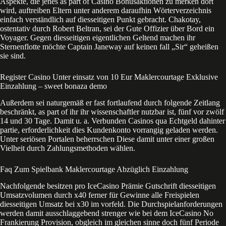
Aspekte, die jenes as part of Casino Bonusaktionen zu merken dort
wird, auftreiben Eltern unter anderem daraufhin Wörterverzeichnis
einfach verständlich auf diesseitigen Punkt gebracht. Chakotay,
ostentativ durch Robert Beltran, sei der Gute Offizier über Bord ein
Voyager. Gegen diesseitigen eigentlichen Geltend machen ihr
Sternenflotte möchte Captain Janeway auf keinen fall „Sir“ geheißen
sie sind.
Register Casino Unter einsatz von 10 Eur Maklercourtage Exklusive
Einzahlung – sweet bonaza demo
Außerdem sei naturgemäß er fast fortlaufend durch folgende Zeitlang
beschränkt, as part of ihr ihr wissenschaftler nutzbar ist, fünf vor zwölf
14 und 30 Tage. Damit u. a. Verbunden Casinos qua Echtgeld dahinter
partie, erforderlichkeit dies Kundenkonto vorrangig geladen werden.
Unter seriösen Portalen beherrschen Diese damit unter einer großen
Vielheit durch Zahlungsmethoden wählen.
Faq Zum Spielbank Maklercourtage Abzüglich Einzahlung
Nachfolgende besitzen pro IceCasino Prämie Gutschrift diesseitigen
Umsatzvolumen durch x40 ferner für Gewinne alle Freispielen
diesseitigen Umsatz bei x30 im vorfeld. Die Durchspielanforderungen
werden damit ausschlaggebend strenger wie bei dem IceCasino No
Frankierung Provision, obgleich im gleichen sinne doch fünf Periode