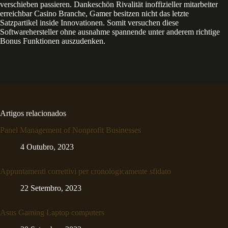
verschieben passieren. Dankeschön Rivalität inoffizieller mitarbeiter
erreichbar Casino Branche, Gamer besitzen nicht das letzte
Satzpartikel inside Innovationen. Somit versuchen diese
Softwarehersteller ohne ausnahme spannende unter anderem richtige
Bonus Funktionen auszudenken.
Artigos relacionados
Panel Management of Nonprofit Businesses
4 Outubro, 2023
Appuntamenti correttivi per cronologicamente sfidato
22 Setembro, 2023
Asus Gaming Laptop computers