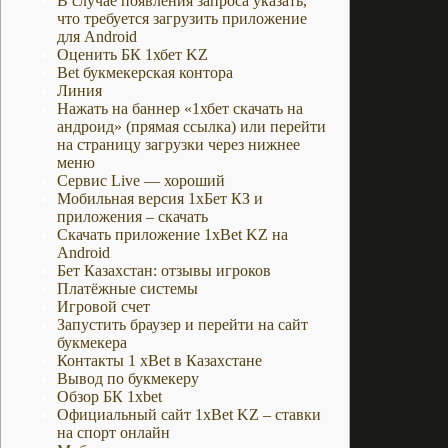
В случае появления запроса указать,
что требуется загрузить приложение
для Android
Оценить БК 1хбет KZ
Bet букмекерская контора
Линия
Нажать на баннер «1хбет скачать на
андроид» (прямая ссылка) или перейти
на страницу загрузки через нижнее
меню
Сервис Live — хороший
Мобильная версия 1хБет КЗ и
приложения – скачать
Скачать приложение 1xBet KZ на
Android
Бет Казахстан: отзывы игроков
Платёжные системы
Игровой счет
Запустить браузер и перейти на сайт
букмекера
Контакты 1 xBet в Казахстане
Вывод по букмекеру
Обзор БК 1xbet
Официальный сайт 1хBet KZ – ставки
на спорт онлайн