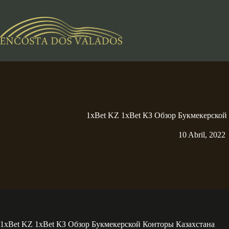
Pular
para
o
conteúdo
1xBet KZ 1xBet КЗ Обзор Букмекерской
10 Abril, 2022
1xBet KZ 1xBet КЗ Обзор Букмекерской Конторы Казахстана