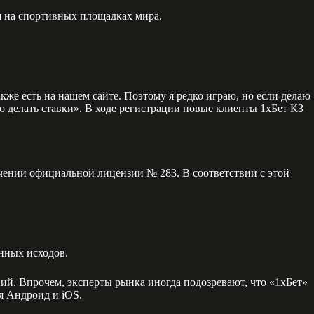
я на спортивных площадках мира.
же есть на нашем сайте. Поэтому я редко играю, но если делаю
о делать ставки». В ходе регистрации новые клиенты 1хБет КЗ
учении официальной лицензии № 283. В соответствии с этой
нных исходов.
ий. Впрочем, эксперты рынка иногда подозревают, что «1хБет»
я Андроид и iOS.