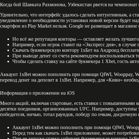
Когда бой Шавката Рахмонова, Узбекистан рвется на чемпионат 
Удивительно, что интерфейс удалось сделать интуитивным, а ст
уведомление о необходимости установки новой версии будет над
смартфон из Play Market нельзя. Google не размещает в магазине
Но всё же репутация конторы — оставляет желать лучшего
Например, если игрок ставит на «Экспресс дня», в случае
Скачать букмекерскую контору 1хБет на Андроид бесплатно
При выводе денег со счета рекомендуем воспользоваться т
Чтобы сделать ставку на сайте букмекера 1 Xbet, гость а
Аккаунт 1xBet можно пополнить при помощи QIWI, Wooppay, Wall
перевод денег на депозит в 1xBet. Например, для «Киви» необхо
Информация о приложении на iOS
Много акций, включая стартовые, есть ставки с повышенными к
десятки поединков, организованных UFC. Например, доступны т
победителя, ничью, тотал раундов, победу по очкам, досрочную 
Аккаунт 1xBet можно пополнить при помощи QIWI, Wooppay,
Перед тем как скачать 1xBet приложение, может потребова
При ее запуске ставку собирает букмекерская контора 1x