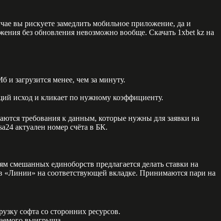
чае вы рискуете замедлить мобильное приложение, да и
жения без обновления невозможно вообще. Скачать 1xbet kz на
 и загрузится менее, чем за минуту.
дящий исход и кликает по нужному коэффициенту.
чаются требования к данным, которые нужны для заявки на
a24 актуален номер счёта в БК.
ям смешанных единоборств предлагается делать ставки на
 в «Линии» на соответствующей вкладке. Принимаются пари на
рузку софта со сторонних ресурсов.
елаемого выигрыша.