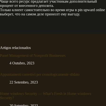
Чаще всего ресурс предлагает участникам дополнительный
процент от внесенного депозита.
Только клиент самостоятельно во время игры в pin upward online
выберет, что на самом деле принесет ему выгоду.
Artigos relacionados
Panel Management of Nonprofit Businesses
4 Outubro, 2023
Appuntamenti correttivi per cronologicamente sfidato
22 Setembro, 2023
Home windows Security — What’s Fresh in Home windows
Security?
20 Setembro, 2023