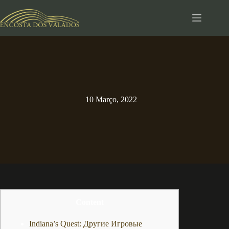
Pular
para
o
conteúdo
10 Março, 2022
Content
Indiana’s Quest: Другие Игровые