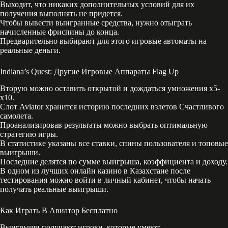
Выходит, что никаких дополнительных условий для их
получения выполнять не придется.
Чтобы вывести выигранные средства, нужно отыграть
начисленные фриспины до конца.
Предварительно выбирают для этого игровые автоматы на
реальные деньги.
Indiana’s Quest: Другие Игровые Аппараты Flag Up
Вторую можно оставить открытой и дождаться умножения х5-
х10.
Слот Aviator хранится историю последних взлетов Счастливого
самолета.
Проанализировав результаты можно выбрать оптимальную
стратегию игры.
В статистике указаны все ставки, спины пользователя и топовые
выигрыши.
Последние делятся по сумме выигрыша, коэффициента и доходу.
В одном из лучших онлайн казино в Казахстане после
тестирования можно войти в личный кабинет, чтобы начать
получать реальные выигрыши.
Как Играть В Авиатор Бесплатно
Выигрыши получают игроки, которые умеют