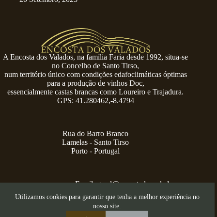
A Encosta dos Valados, na família Faria desde 1992, situa-se
no Concelho de Santo Tirso,
num território único com condições edafoclimáticas óptimas
para a produção de vinhos Doc,
essencialmente castas brancas como Loureiro e Trajadura.
GPS: 41.280462,-8.4794
Rua do Barro Branco
Lamelas - Santo Tirso
Porto - Portugal
Email:
geral@encostadosvalados.com
+351 914 729 624
Utilizamos cookies para garantir que tenha a melhor experiência no
Copyright © 2026 – Serra dos Valados
nosso site.