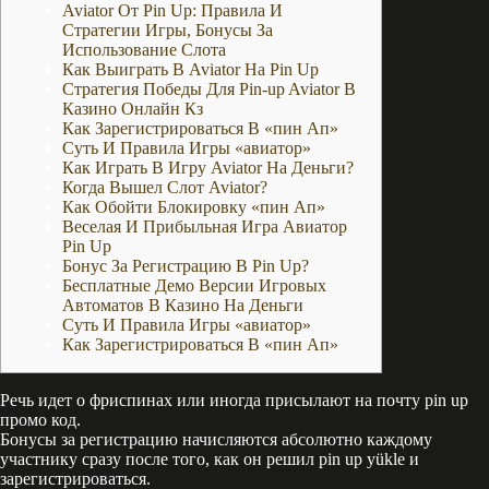
Aviator От Pin Up: Правила И
Стратегии Игры, Бонусы За
Использование Слота
Как Выиграть В Aviator На Pin Up
Стратегия Победы Для Pin-up Aviator В
Казино Онлайн Кз
Как Зарегистрироваться В «пин Ап»
Суть И Правила Игры «авиатор»
Как Играть В Игру Aviator На Деньги?
Когда Вышел Слот Aviator?
Как Обойти Блокировку «пин Ап»
Веселая И Прибыльная Игра Авиатор
Pin Up
Бонус За Регистрацию В Pin Up?
Бесплатные Демо Версии Игровых
Автоматов В Казино На Деньги
Суть И Правила Игры «авиатор»
Как Зарегистрироваться В «пин Ап»
Речь идет о фриспинах или иногда присылают на почту pin up
промо код.
Бонусы за регистрацию начисляются абсолютно каждому
участнику сразу после того, как он решил pin up yükle и
зарегистрироваться.