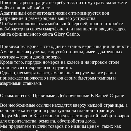
Повторная регистрация не требуется, поэтому сразу вы можете
войти в личный кабинет.
Адаптивный сайт автоматически оптимизируется под
разрешение и размер экрана вашего устройства.
Чтобы воспользоваться мобильной версией, просто откройте
веб-браузер на своем смартфоне или планшете и введите адрес
сайта официального сайта Glory Casino.
Привязка телефона – это один из этапов верификации личности.
Американская рулетка, с другой стороны, имеет два зеленых
сектора – зеро и двойное зеро.
Кроме того, порядок номеров на колесе и на игровом столе
отличается от европейской рулетки.
Однако, несмотря на это, американская рулетка все равно
привлекает множество игроков своим быстрым темпом и
азартными ставками.
Ознакомьтесь С Правилами, Действующими В Вашей Стране
Все необходимые ссылки находятся вверху каждой страницы, а
основные категории игр доступны на главной странице.
Леруа Мерлен в Казахстане предлагает широкий выбор товаров
для строительства, ремонта, обустройства дома.
Мы предлагаем тысячи товаров по низким ценам, таких как