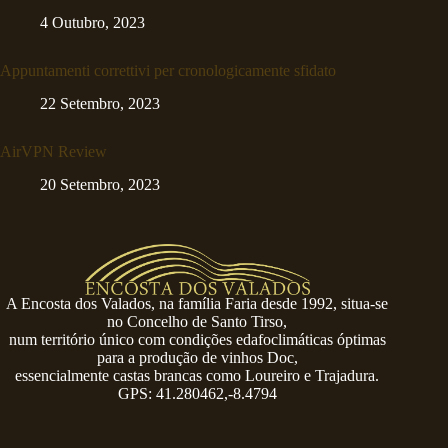
4 Outubro, 2023
Appuntamenti correttivi per cronologicamente sfidato
22 Setembro, 2023
AirVPN Review
20 Setembro, 2023
A Encosta dos Valados, na família Faria desde 1992, situa-se
no Concelho de Santo Tirso,
num território único com condições edafoclimáticas óptimas
para a produção de vinhos Doc,
essencialmente castas brancas como Loureiro e Trajadura.
GPS: 41.280462,-8.4794