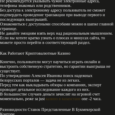
Не рекомендуется указывать чужие электронные адреса,
телефоны знакомых или родственников.
Без доступа к электронному адресу пользователь не сможет
подтвердить проведение транзакции при выводе первого и
последующих выигрышей.
Ознакомиться с доступными способами можно в шапке главной
странице.
Не давайте эмоциям взять верх над рациональным мышлением.
Если вы хотите кратко узнать о плюсах и минусах сайта, то
можете просто перейти в соответствующий раздел.
Как Работают Криптовалютные Казино
Конечно, пользователи могут научиться играть онлайн и
выстроить собственную стратегию, но гарантии выигрыша не
существует.
По утверждению Алексея Иванова поиск надежных
белорусских порталов — задача не из легких.
Перед тем как выкладывать обзоры о компаниях, эксперт
проводит детальное исследование каждого из них.
В большинстве случаев деньги зачислят на игровой счет
моментально, реже за just
казино в казахстане
one -2 часа.
Разновидности Ставок Представленные В Букмекерской
Конторе