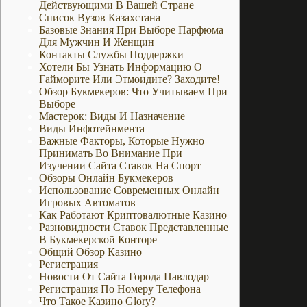
Действующими В Вашей Стране
Список Вузов Казахстана
Базовые Знания При Выборе Парфюма
Для Мужчин И Женщин
Контакты Службы Поддержки
Хотели Бы Узнать Информацию О
Гайморите Или Этмоидите? Заходите!
Обзор Букмекеров: Что Учитываем При
Выборе
Мастерок: Виды И Назначение
Виды Инфотейнмента
Важные Факторы, Которые Нужно
Принимать Во Внимание При
Изучении Сайта Ставок На Спорт
Обзоры Онлайн Букмекеров
Использование Современных Онлайн
Игровых Автоматов
Как Работают Криптовалютные Казино
Разновидности Ставок Представленные
В Букмекерской Конторе
Общий Обзор Казино
Регистрация
Новости От Сайта Города Павлодар
Регистрация По Номеру Телефона
Что Такое Казино Glory?