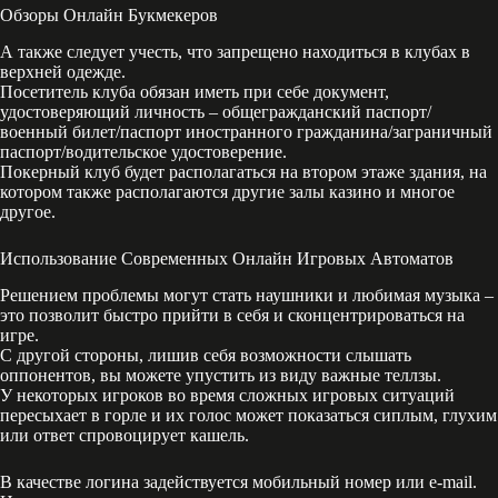
Обзоры Онлайн Букмекеров
А также следует учесть, что запрещено находиться в клубах в
верхней одежде.
Посетитель клуба обязан иметь при себе документ,
удостоверяющий личность – общегражданский паспорт/
военный билет/паспорт иностранного гражданина/заграничный
паспорт/водительское удостоверение.
Покерный клуб будет располагаться на втором этаже здания, на
котором также располагаются другие залы казино и многое
другое.
Использование Современных Онлайн Игровых Автоматов
Решением проблемы могут стать наушники и любимая музыка –
это позволит быстро прийти в себя и сконцентрироваться на
игре.
С другой стороны, лишив себя возможности слышать
оппонентов, вы можете упустить из виду важные теллзы.
У некоторых игроков во время сложных игровых ситуаций
пересыхает в горле и их голос может показаться сиплым, глухим
или ответ спровоцирует кашель.
В качестве логина задействуется мобильный номер или e-mail.