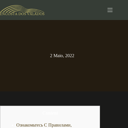
Pular
para
o
conteúdo
2 Maio, 2022
Content
Ознакомьтесь С Правилами,