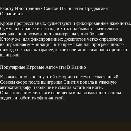
Работу Иностранных Сайтов И Соцсетей Предлагают
Ограничить
Кроме прогрессивных, существуют и фиксированные джекпоты.
Сумма их заранее известна, и хоть она бывает значительно
меньше, но и возможность выигрыша у них больше.
К тому же, для фиксированных джекпотов четко определена
выигрышная комбинация, в то время как для прогрессивного
никогда не знаешь заранее, какое сочетание символов принесет
выигрыш.
Популярные Игровые Автоматы В Казино
К сожалению, конец у этой истории совсем не счастливый.
Совсем скоро после выигрыша Синтия попала в ужасную
автокатастрофу и больше не смогла встать на ноги.
Она готова поменять все свои деньги на возможность снова
ходить и работать официанткой.