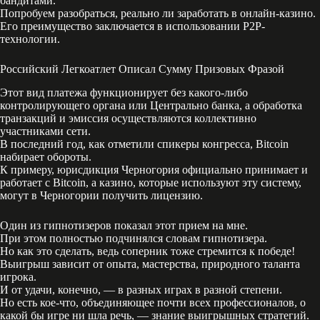
бандитами.
Попробуем разобраться, реально ли заработать в онлайн-казино.
Его преимущество заключается в использовании P2P-
технологии.
Российский Легкоатлет Описал Сумму Призовых Фразой
Этот вид платежа функционирует без какого-либо
контролирующего органа или Центрально банка, а обработка
транзакций и эмиссия осуществляются коллективно
участниками сети.
В последний год, как отметили спикеры конгресса, Bitcoin
набирает обороты.
К примеру, юрисдикция Черногория официально принимает и
работает с Bitcoin, а казино, которые используют эту систему,
могут в Черногории получить лицензию.
Один из гипнотизеров показал этот прием на мне.
При этом полностью подчинялся словам гипнотизера.
Но как это сделать, ведь соперник тоже стремится к победе!
Выигрыш зависит от опыта, мастерства, природного таланта
игрока.
И от удачи, конечно, — в разных играх в разной степени.
Но есть кое-что, объединяющее почти всех профессионалов, о
какой бы игре ни шла речь, — знание вы­игрыш­ных стратегий.