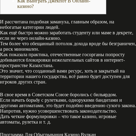
Как Выиграть Джекпот В Онлайн-
казино?
И рассчитана подобная замануха, главным образом, на
небогатые категории людей.
Как ещё быстро можно заработать студенту или маме в декрете,
если не через онлайн-казино.
Тем более что обещанный потолок дохода вроде бы безграничен,
а риск минимален.
Как показала практика, отечественные госорганы попросту
добиваются блокировки нежелательных сайтов в интернет-
пространстве Казахстана.
Это значит, что созданный вами ресурс, хоть и закрытый на
территории нашего государства, всё равно будет доступен для
игроков других стран.
В свое время в Советском Союзе боролись с бильярдом.
Если начать борьбу с рулетками, однорукими бандитами и
другими автоматами, это будет подобно введению сухого закона.
Напротив, нужно усовершенствовать законодательство.
Дать четкие формулировки – что такое казино, игровые
автоматы, рулетка и т. д.
Программа Для Обыгрывания Казино Вулкан