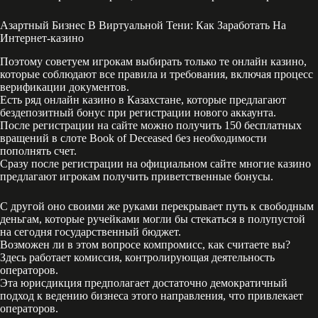
Азартный Бизнес В Виртуальной Тени: Как Заработать На
Интернет-казино
Поэтому советуем игрокам выбирать только те онлайн казино,
которые соблюдают все правила и требования, включая процесс
верификации документов.
Есть ряд онлайн казино в Казахстане, которые предлагают
бездепозитный бонус при регистрации нового аккаунта.
После регистрации на сайте можно получить 150 бесплатных
вращений в слоте Book of Deceased без необходимости
пополнять счет.
Сразу после регистрации на официальном сайте многие казино
предлагают игрокам получить приветственные бонусы.
С другой оно своими же руками перекрывает путь к свободным
деньгам, которые ручейками могли бы стекаться в полупустой
на сегодня государственный бюджет.
Возможен ли в этом вопросе компромисс, как считаете вы?
Здесь работает комиссия, контролирующая деятельность
операторов.
Эта юрисдикция предполагает достаточно демократичный
подход к ведению бизнеса этого направления, что привлекает
операторов.