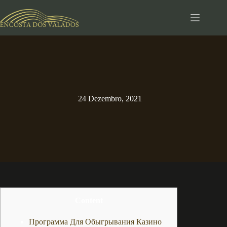
Pular
para
o
conteúdo
24 Dezembro, 2021
Content
Программа Для Обыгрывания Казино