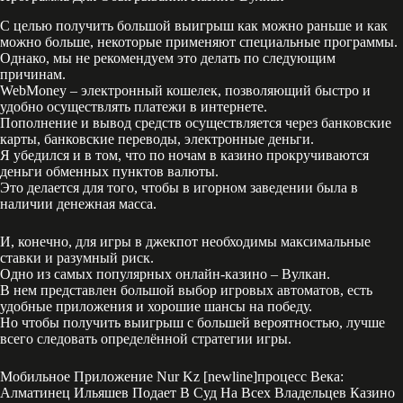
С целью получить большой выигрыш как можно раньше и как
можно больше, некоторые применяют специальные программы.
Однако, мы не рекомендуем это делать по следующим
причинам.
WebMoney – электронный кошелек, позволяющий быстро и
удобно осуществлять платежи в интернете.
Пополнение и вывод средств осуществляется через банковские
карты, банковские переводы, электронные деньги.
Я убедился и в том, что по ночам в казино прокручиваются
деньги обменных пунктов валюты.
Это делается для того, чтобы в игорном заведении была в
наличии денежная масса.
И, конечно, для игры в джекпот необходимы максимальные
ставки и разумный риск.
Одно из самых популярных онлайн-казино – Вулкан.
В нем представлен большой выбор игровых автоматов, есть
удобные приложения и хорошие шансы на победу.
Но чтобы получить выигрыш с большей вероятностью, лучше
всего следовать определённой стратегии игры.
Мобильное Приложение Nur Kz [newline]процесс Века:
Алматинец Ильяшев Подает В Суд На Всех Владельцев Казино